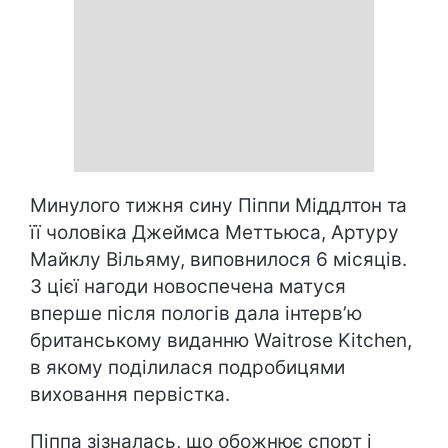
Минулого тижня сину Піппи Міддлтон та
її чоловіка Джеймса Меттьюса, Артуру
Майклу Вільяму, виповнилося 6 місяців.
З цієї нагоди новоспечена матуся
вперше після пологів дала інтерв’ю
британському виданню Waitrose Kitchen,
в якому поділилася подробицями
виховання первістка.
Піппа зізналась, що обожнює спорт і