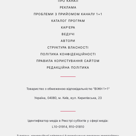
Торт заввишки понад метр і
Сухі п'яти більше не
несподівана пропозиція:
проблема: 7 простих
стало відомо, хто став
способів повернути стопам
другим тренером Голосу
м'якість без дорогого
країни
педикюру
Перейти на повну версію сайту
Контакти:
е-mail:
media@1plus1.tv
Телефон:
+38 044 490 01 01
ПРО КАНАЛ