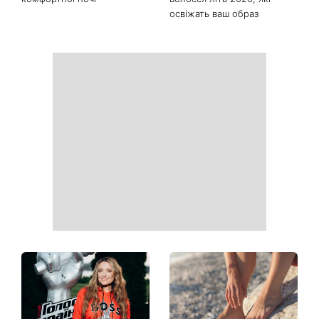
«Голі вії» підкорюють б’юті-
«Одна з найскладніших
світ: чому всі переходять
моїх пісень»: Тіна Кароль
на природний погляд
презентувала незвичайний
кліп із неочікуваним
фіналом
Спека не дає заснути:
Від повітряного боба до
прості лайфхаки для
абрикосової міді: 5 трендів
комфортної ночі
волосся літа 2026, які