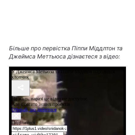
Більше про первістка Піппи Міддлтон та
Джеймса Меттьюса дізнаєтеся з відео: