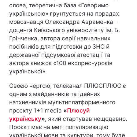
слова, теоретична база «Говоримо
українською» ґрунтується на порадах
мовознавця Олександра Авраменка –
доцента Київського університету ім. Б.
Грінченка, автора серії навчальних
посібників для підготовки до ЗНО й
державної підсумкової атестації та
автора книжок «100 експрес-уроків
української».
Своєю чергою, телеканал ПЛЮСПЛЮС є
одним з майданчиків та ідейних
натхненників мультиплатформенного
проєкту 1+1 media
«
Плюсуй
українську
»
, який стартував нещодавно.
Проєкт має на меті популяризацію
української мови та культури, тому буде