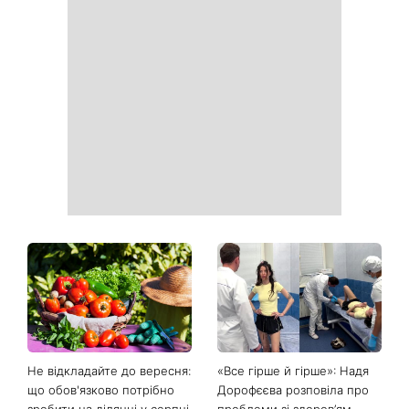
Не відкладайте до вересня:
«Все гірше й гірше»: Надя
що обов'язково потрібно
Дорофєєва розповіла про
зробити на ділянці у серпні
проблеми зі здоров’ям