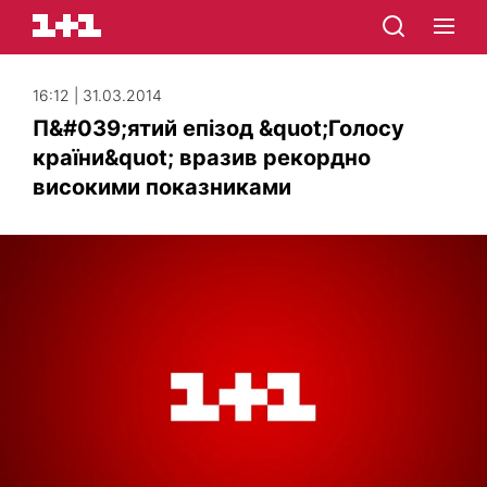
16:12 | 31.03.2014
П&#039;ятий епізод &quot;Голосу
країни&quot; вразив рекордно
високими показниками