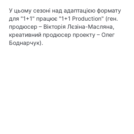
У цьому сезоні над адаптацією формату
для "1+1" працює "1+1 Production" (ген.
продюсер – Вікторія Лєзіна-Масляна,
креативний продюсер проекту – Олег
Боднарчук).