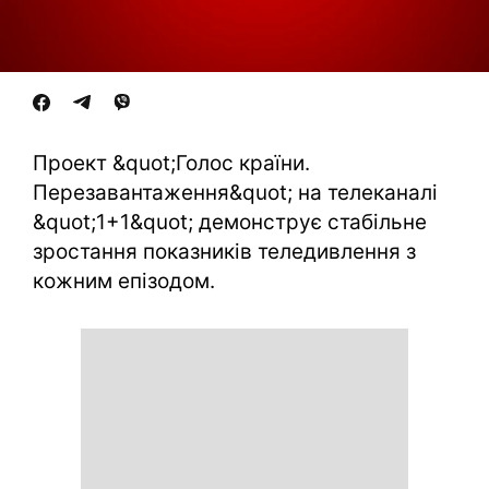
Проект &quot;Голос країни.
Перезавантаження&quot; на телеканалі
&quot;1+1&quot; демонструє стабільне
зростання показників теледивлення з
кожним епізодом.