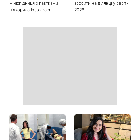
дійсно працюють
року
Головний стильний тренд
Не відкладайте до вересня:
соцмереж: чому
що обов'язково потрібно
мініспідниця з паєтками
зробити на ділянці у серпні
підкорила Instagram
2026