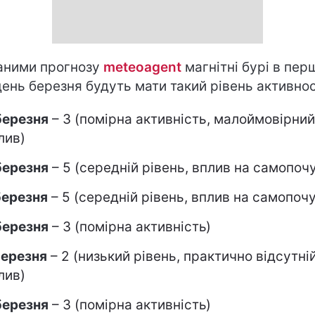
аними прогнозу
meteoagent
магнітні бурі в пер
ень березня будуть мати такий рівень активност
березня
– 3 (помірна активність, малоймовірний
лив)
березня
– 5 (середній рівень, вплив на самопоч
березня
– 5 (середній рівень, вплив на самопоч
березня
– 3 (помірна активність)
березня
– 2 (низький рівень, практично відсутні
лив)
березня
– 3 (помірна активність)