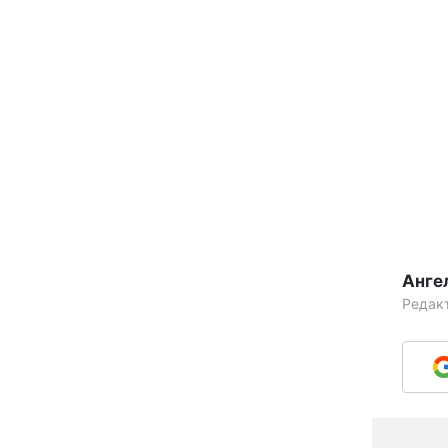
Анге
Редак