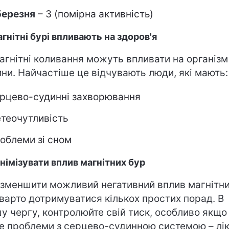
березня
– 3 (помірна активність)
агнітні бурі впливають на здоров'я
агнітні коливання можуть впливати на організм
ни. Найчастіше це відчувають люди, які мають:
рцево-судинні захворювання
теочутливість
облеми зі сном
інімізувати вплив магнітних бур
зменшити можливий негативний вплив магнітн
 варто дотримуватися кількох простих порад. В
у чергу, контролюйте свій тиск, особливо якщо
е проблеми з серцево-судинною системою – лік