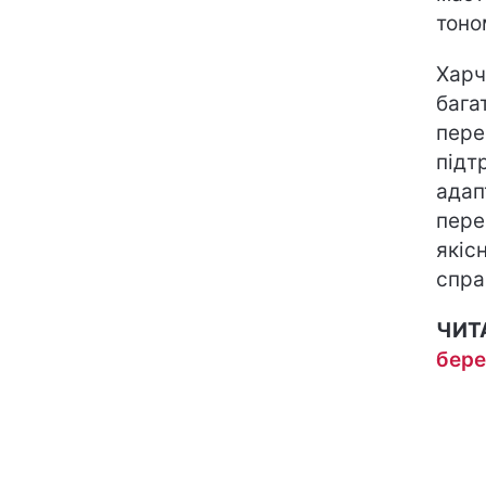
тоно
Харч
бага
пере
підт
адап
пере
якіс
спра
ЧИТ
бере