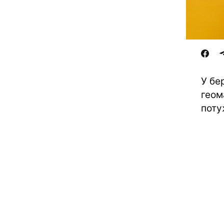
У бе
геом
поту