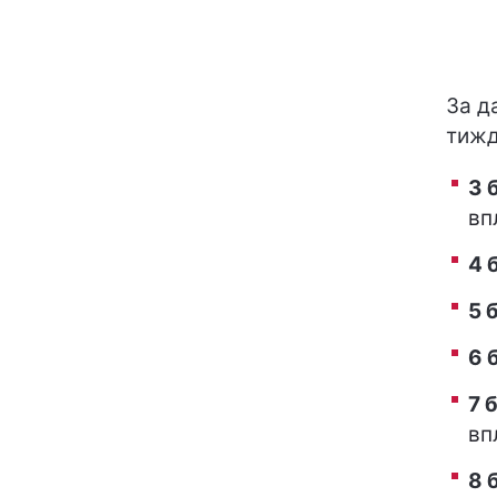
За д
тижд
3 
вп
4 
5 
6 
7 
вп
8 