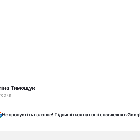
ліна Тимощук
торка
Не пропустіть головне! Підпишіться на наші оновлення в Goog