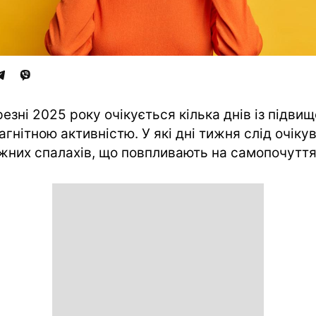
резні 2025 року очікується кілька днів із підви
агнітною активністю. У які дні тижня слід очіку
жних спалахів, що повпливають на самопочуття