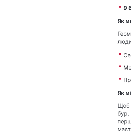
9 
Як м
Геом
люди
Се
Ме
Пр
Як м
Щоб 
бур,
перш
маєт