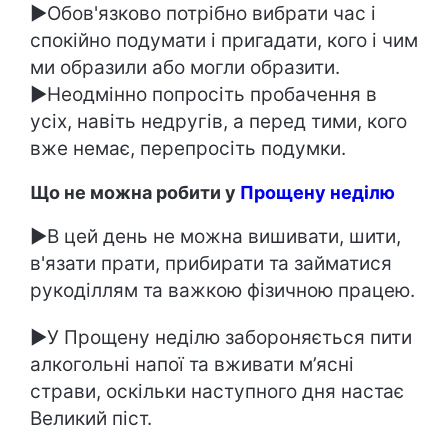
►Обов'язково потрібно вибрати час і
спокійно подумати і пригадати, кого і чим
ми образили або могли образити.
►Неодмінно попросіть пробачення в
усіх, навіть недругів, а перед тими, кого
вже немає, перепросіть подумки.
Що не можна робити у
Прощену неділю
►В цей день не можна вишивати, шити,
в'язати прати, прибирати та займатися
рукоділлям та важкою фізичною працею.
►У Прощену неділю забороняється пити
алкогольні напої та вживати м’ясні
страви, оскільки наступного дня настає
Великий піст.