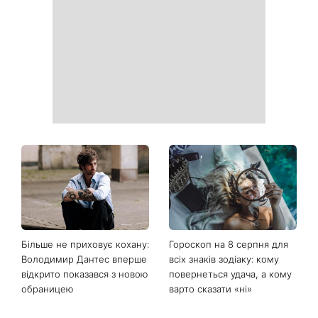
Коли немає кондиціонера:
Погода різко зміниться на
3 прості способи
вихідних: у яких областях
охолодити квартиру в
України вдарять зливи з
спеку
градом