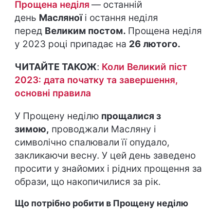
Прощена неділя
— останній
день
Масляної
і остання неділя
перед
Великим постом.
Прощена неділя
у 2023 році припадає на
26 лютого.
ЧИТАЙТЕ ТАКОЖ
:
Коли Великий піст
2023: дата початку та завершення,
основні правила
У Прощену неділю
прощалися з
зимою,
проводжали Масляну і
символічно спалювали її опудало,
закликаючи весну. У цей день заведено
просити у знайомих і рідних прощення за
образи, що накопичилися за рік.
Що потрібно робити в Прощену неділю