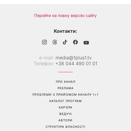
Більше не приховує кохану:
Гороскоп на 8 серпня для
Володимир Дантес вперше
всіх знаків зодіаку: кому
відкрито показався з новою
повернеться удача, а кому
обраницею
варто сказати «ні»
Перейти на повну версію сайту
Контакти:
е-mail:
media@1plus1.tv
Телефон:
+38 044 490 01 01