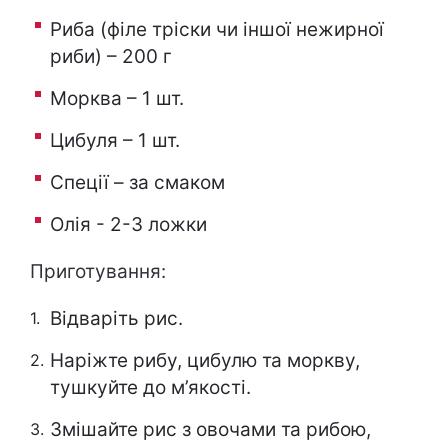
Риба (філе тріски чи іншої нежирної
риби) – 200 г
Морква – 1 шт.
Цибуля – 1 шт.
Спеції – за смаком
Олія - 2-3 ложки
Приготування:
Відваріть рис.
Наріжте рибу, цибулю та моркву,
тушкуйте до м’якості.
Змішайте рис з овочами та рибою,