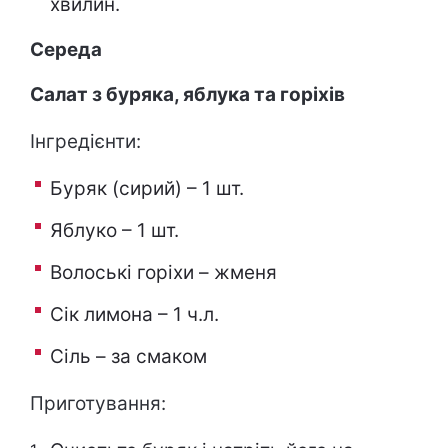
хвилин.
Середа
Салат з буряка, яблука та горіхів
Інгредієнти:
Буряк (сирий) – 1 шт.
Яблуко – 1 шт.
Волоські горіхи – жменя
Сік лимона – 1 ч.л.
Сіль – за смаком
Приготування: