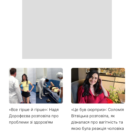
Як почати бігати після 35
Рейтинги зашкалюють: 3
років і не кинути це через
турецькі серіали, які стали
тиждень: 6 правил, які
головними хітами 2026
дійсно працюють
року
Головний стильний тренд
Не відкладайте до вересня:
соцмереж: чому
що обов'язково потрібно
мініспідниця з паєтками
зробити на ділянці у серпні
підкорила Instagram
2026