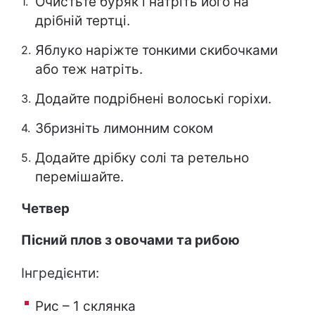
Очистьте буряк і натріть його на
дрібній тертці.
Яблуко наріжте тонкими скибочками
або теж натріть.
Додайте подрібнені волоські горіхи.
Збризніть лимонним соком
Додайте дрібку солі та ретельно
перемішайте.
Четвер
Пісний плов з овочами та рибою
Інгредієнти:
Рис – 1 склянка