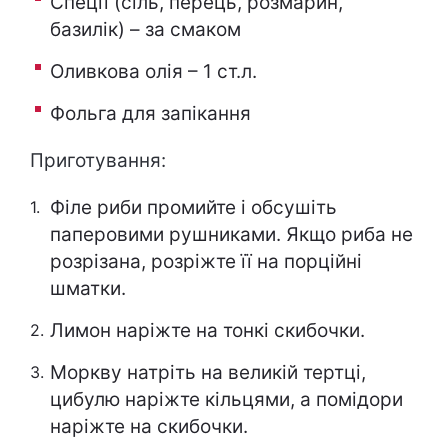
Спеції (сіль, перець, розмарин,
базилік) – за смаком
Оливкова олія – 1 ст.л.
Фольга для запікання
Приготування:
Філе риби промийте і обсушіть
паперовими рушниками. Якщо риба не
розрізана, розріжте її на порційні
шматки.
Лимон наріжте на тонкі скибочки.
Моркву натріть на великій тертці,
цибулю наріжте кільцями, а помідори
наріжте на скибочки.