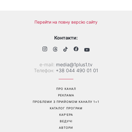
«Все гірше й гірше»: Надя
«Це був сюрприз»: Соломія
Дорофєєва розповіла про
Вітвіцька розповіла, як
проблеми зі здоров’ям
дізналася про вагітність та
якою була реакція чоловіка