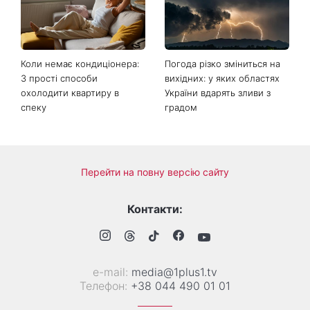
Коли немає кондиціонера:
Погода різко зміниться на
3 прості способи
вихідних: у яких областях
охолодити квартиру в
України вдарять зливи з
спеку
градом
Перейти на повну версію сайту
Контакти:
е-mail:
media@1plus1.tv
Телефон:
+38 044 490 01 01