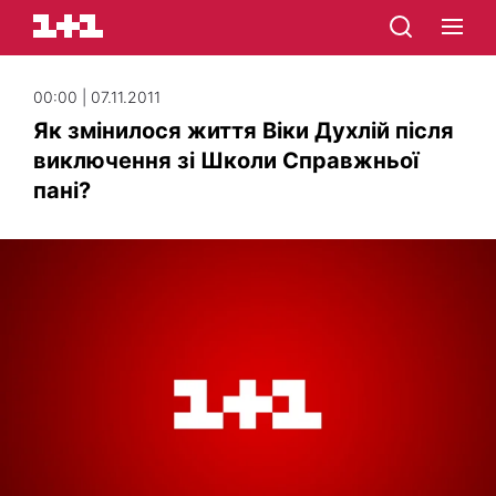
00:00 | 07.11.2011
Як змінилося життя Віки Духлій після
виключення зі Школи Справжньої
пані?