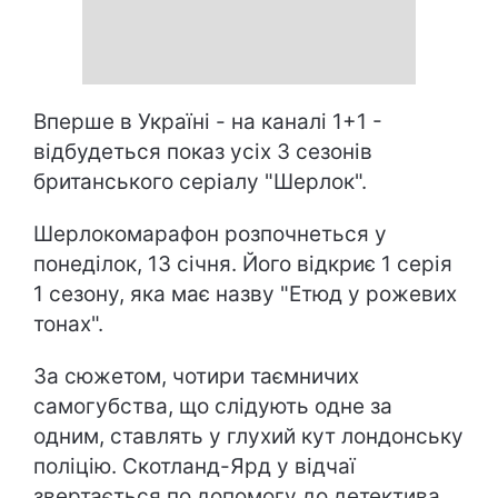
Вперше в Україні - на каналі 1+1 -
відбудеться показ усіх 3 сезонів
британського серіалу "Шерлок".
Шерлокомарафон розпочнеться у
понеділок, 13 січня. Його відкриє 1 серія
1 сезону, яка має назву "Етюд у рожевих
тонах".
За сюжетом, чотири таємничих
самогубства, що слідують одне за
одним, ставлять у глухий кут лондонську
поліцію. Скотланд-Ярд у відчаї
звертається по допомогу до детектива