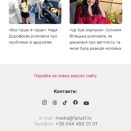
«Все гірше й гірше»: Надя
«Це був сюрприз»: Соломія
Дорофєєва розповіла про
Вітвіцька розповіла, як
проблеми зі здоров’ям
дізналася про вагітність та
якою була реакція чоловіка
Перейти на повну версію сайту
Контакти:
е-mail:
media@1plus1.tv
Телефон:
+38 044 490 01 01