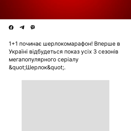
1+1 починає шерлокомарафон! Вперше в
Україні відбудеться показ усіх 3 сезонів
мегапопулярного серіалу
&quot;Шерлок&quot;.