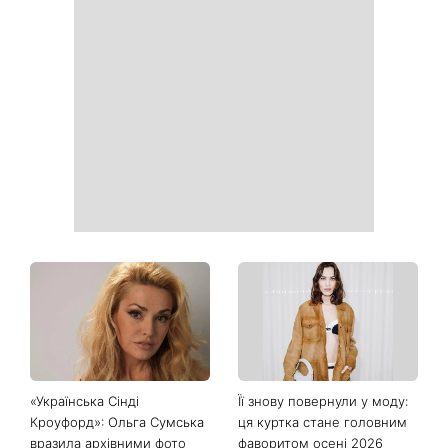
Справа не в немитому
«Вже доросла людина»:
посуді: психологиня
Людмила Барбір показала
пояснила, чому насправді
рідкісні сімейні фото з 14-
пари сваряться через
річним сином і зворушила
побут
Мережу