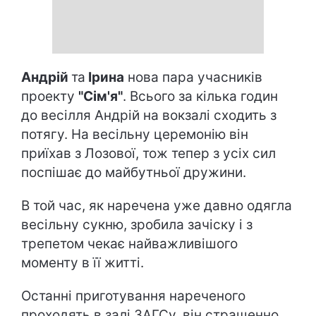
Андрій
та
Ірина
нова пара учасників
проекту
"Сім'я"
. Всього за кілька годин
до весілля Андрій на вокзалі сходить з
потягу. На весільну церемонію він
приїхав з Лозової, тож тепер з усіх сил
поспішає до майбутньої дружини.
В той час, як наречена уже давно одягла
весільну сукню, зробила зачіску і з
трепетом чекає найважливішого
моменту в її житті.
Останні приготування нареченого
проходять в залі ЗАГСу, він страшенно