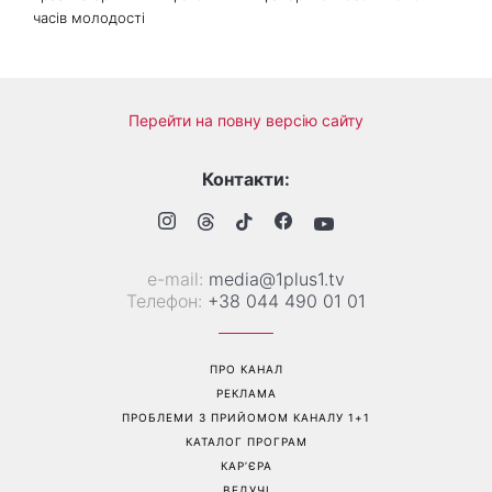
«Українська Сінді
Її знову повернули у моду:
Кроуфорд»: Ольга Сумська
ця куртка стане головним
вразила архівними фото
фаворитом осені 2026
часів молодості
Перейти на повну версію сайту