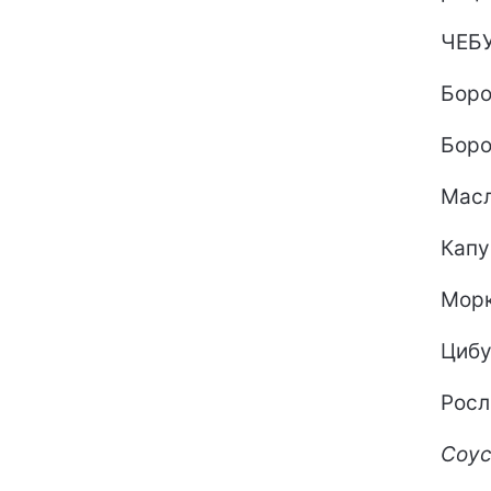
ЧЕБУ
Боро
Боро
Масл
Капу
Морк
Цибу
Росл
Соус