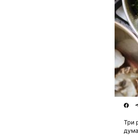
Три 
дума