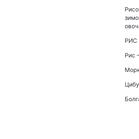
Рисо
зимо
овоч
РИС 
Рис –
Морк
Цибу
Болг