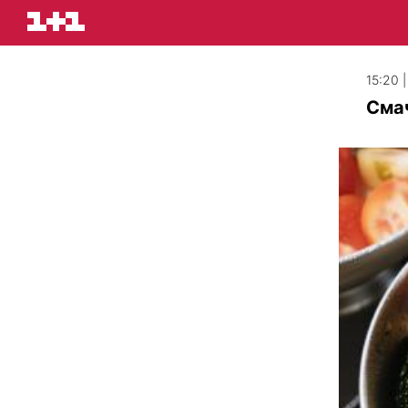
15:20 |
Смач