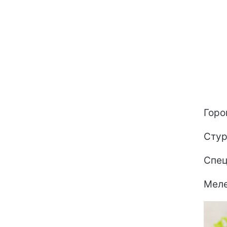
Горо
Стур
Спец
Меле