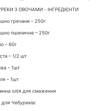
РЕКИ З ОВОЧАМИ - ІНГРЕДІЄНТИ
шно гречане – 250г
шно пшеничне – 250г
о – 60г
ста – 1/2 шт
ва – 1шт
ля – 1шт
инна олія для смаження
 для Чебуреків: