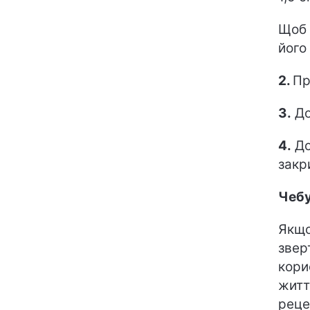
Щоб 
його
2.
Пр
3.
До
4.
До
закр
Чебу
Якщо
зверт
кори
житт
реце