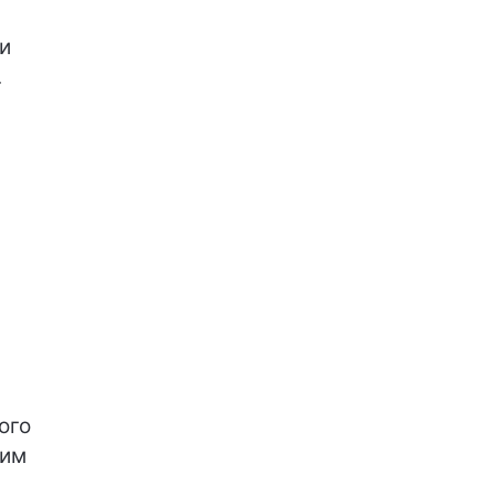
и
.
.
а
ого
ним