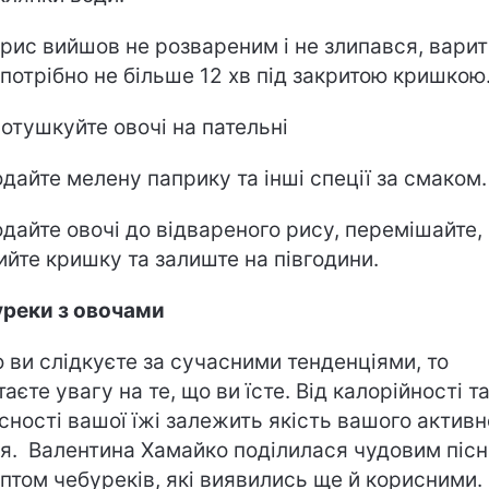
рис вийшов не розвареним і не злипався, варит
 потрібно не більше 12 хв під закритою кришкою
отушкуйте овочі на пательні
дайте мелену паприку та інші спеції за смаком
дайте овочі до відвареного рису, перемішайте,
ийте кришку та залиште на півгодини.
реки з овочами
 ви слідкуєте за сучасними тенденціями, то
аєте увагу на те, що ви їсте. Від калорійності т
сності вашої їжі залежить якість вашого активн
я. Валентина Хамайко поділилася чудовим піс
птом чебуреків, які виявились ще й корисними.