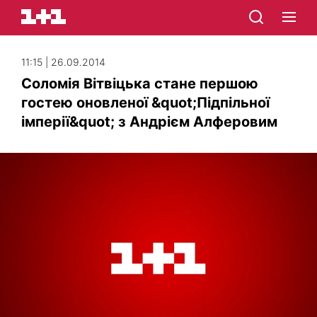
11:15 | 26.09.2014
Соломія Вітвіцька стане першою
гостею оновленої &quot;Підпільної
імперії&quot; з Андрієм Алферовим