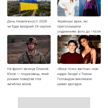
День Незалежності 2026:
Українські зірки, які
чи буде вихідний 24 серпня
приголомшили
схудненням: фото до і після
На фронті загинув Олексій
«Вона точно вагітна»: нові
Юков — пошуковець, який
кадри Зендеї з Томом
роками повертав тіла
Голландом викликали
загиблих воїнів
шквал здогадок