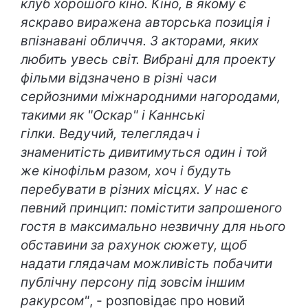
клуб хорошого кіно. Кіно, в якому є
яскраво виражена авторська позиція і
впізнавані обличчя. З акторами, яких
любить увесь світ. Вибрані для проекту
фільми відзначено в різні часи
серйозними міжнародними нагородами,
такими як "Оскар" і Каннські
гілки.
Ведучий, телеглядач і
знаменитість дивитимуться один і той
же кінофільм разом, хоч і будуть
перебувати в різних місцях. У нас є
певний принцип: помістити запрошеного
гостя в максимально незвичну для нього
обставини за рахунок сюжету, щоб
надати глядачам можливість побачити
публічну персону під зовсім іншим
ракурсом"
, - розповідає про новий