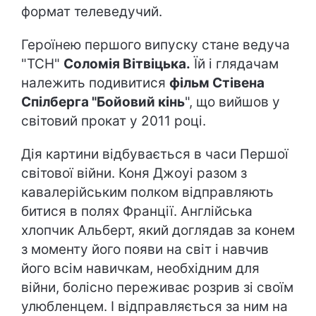
формат телеведучий.
Героїнею першого випуску стане ведуча
"ТСН"
Соломія Вітвіцька.
Їй і глядачам
належить подивитися
фільм Стівена
Спілберга "Бойовий кінь
", що вийшов у
світовий прокат у 2011 році.
Дія картини відбувається в часи Першої
світової війни. Коня Джоуі разом з
кавалерійським полком відправляють
битися в полях Франції. Англійська
хлопчик Альберт, який доглядав за конем
з моменту його появи на світ і навчив
його всім навичкам, необхідним для
війни, болісно переживає розрив зі своїм
улюбленцем. І відправляється за ним на