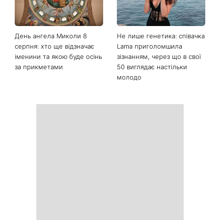
Останні новини
Колаген після 30: 9
Як носити найлегше
продуктів, які допомагають
закрите взуття літа: 3
довше зберегти молодість
стильні поєднання з
шкіри
мокасинами