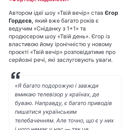
Автором ідеї шоу «Твій вечір» став
Єгор
Гордєєв,
який вже багато років є
ведучим «Сніданку з 1+1» та
продюсером шоу «Твій день». Єгор із
властивою йому іронічністю у новому
проєкті «Твій вечір» розповідатиме про
серйозні речі, які заслуговують уваги.
«Я багато подорожую і завжди
вмикаю телевізор у країнах, де
буваю. Направду, є багато приводів
пишатися українським
телебаченням. Але точно, що є у них
і чого немає у нас
—
так це