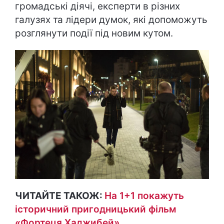
громадські діячі, експерти в різних
галузях та лідери думок, які допоможуть
розглянути події під новим кутом.
ЧИТАЙТЕ ТАКОЖ:
На 1+1 покажуть
історичний пригодницький фільм
«Фортеця Хаджибей»