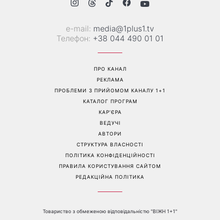
«Голі вії» підкорюють б’юті-
«Одна з найскладніших
світ: чому всі переходять
моїх пісень»: Тіна Кароль
на природний погляд
презентувала незвичайний
кліп із неочікуваним
фіналом
Перейти на повну версію сайту
Контакти: