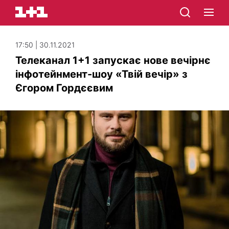
17:50 | 30.11.2021
Телеканал 1+1 запускає нове вечірнє
інфотейнмент-шоу «Твій вечір» з
Єгором Гордєєвим