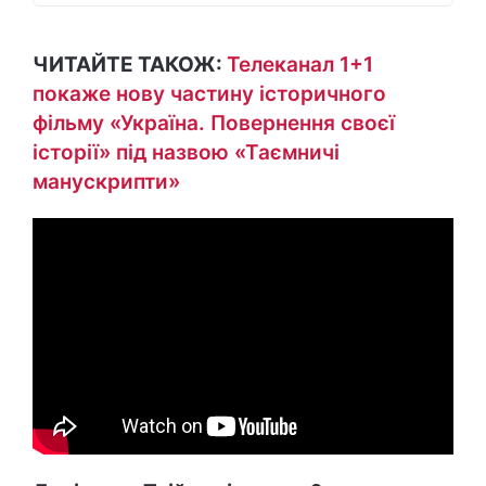
ЧИТАЙТЕ ТАКОЖ:
Телеканал 1+1
покаже нову частину історичного
фільму «Україна. Повернення своєї
історії» під назвою «Таємничі
манускрипти»