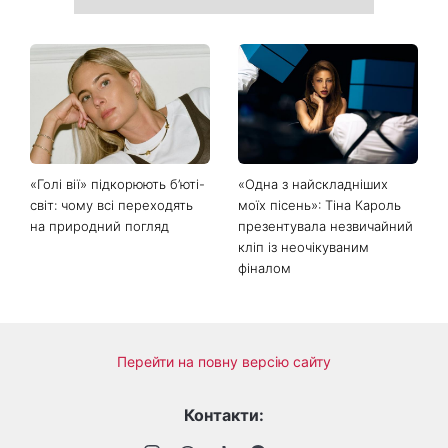
День ангела Миколи 8
Не лише генетика: співачка
серпня: хто ще відзначає
Lama приголомшила
іменини та якою буде осінь
зізнанням, через що в свої
за прикметами
50 виглядає настільки
молодо