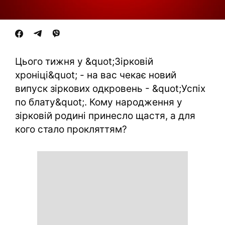
Цього тижня у &quot;Зірковій
хроніці&quot; - на вас чекає новий
випуск зіркових одкровень - &quot;Успіх
по блату&quot;. Кому народження у
зірковій родині принесло щастя, а для
кого стало прокляттям?