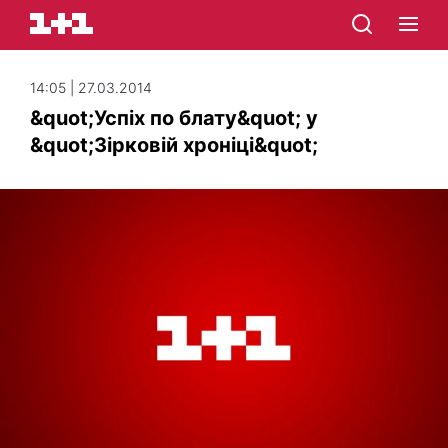
14:05 | 27.03.2014
&quot;Успіх по блату&quot; у
&quot;Зірковій хроніці&quot;