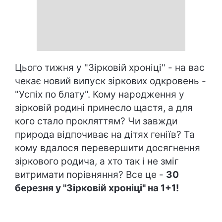
Цього тижня у "Зірковій хроніці" - на вас
чекає новий випуск зіркових одкровень -
"Успіх по блату". Кому народження у
зірковій родині принесло щастя, а для
кого стало прокляттям? Чи завжди
природа відпочиває на дітях геніїв? Та
кому вдалося перевершити досягнення
зіркового родича, а хто так і не зміг
витримати порівняння? Все це -
30
березня у "Зірковій хроніці" на 1+1!