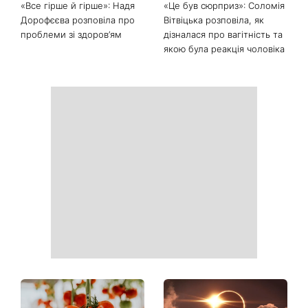
«Все гірше й гірше»: Надя
«Це був сюрприз»: Соломія
Дорофєєва розповіла про
Вітвіцька розповіла, як
проблеми зі здоров’ям
дізналася про вагітність та
якою була реакція чоловіка