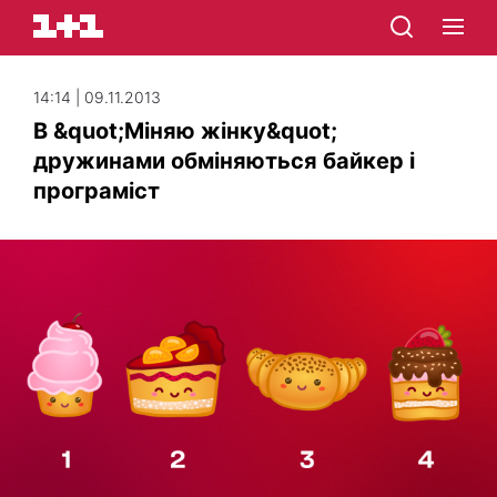
14:14 | 09.11.2013
В &quot;Міняю жінку&quot;
дружинами обміняються байкер і
програміст