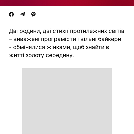
Дві родини, дві стихії протилежних світів
– виважені програмісти і вільні байкери
- обмінялися жінками, щоб знайти в
житті золоту середину.