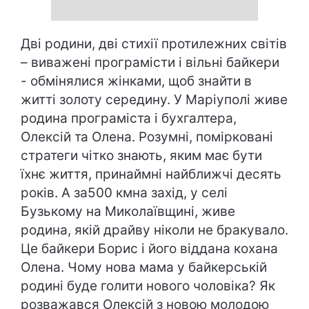
Дві родини, дві стихії протилежних світів
– виважені програмісти і вільні байкери
- обмінялися жінками, щоб знайти в
житті золоту середину. У Маріуполі живе
родина програміста і бухгалтера,
Олексій та Олена. Розумні, помірковані
стратеги чітко знають, яким має бути
їхнє життя, принаймні найближчі десять
років. А за500 кмна захід, у селі
Бузькому на Миколаївщині, живе
родина, якій драйву ніколи не бракувало.
Це байкери Борис і його віддана кохана
Олена. Чому нова мама у байкерській
родині буде голити нового чоловіка? Як
розважався Олексій з новою молодою