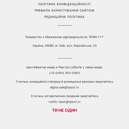
ПОЛІТИКА КОНФІДЕНЦІЙНОСТІ
ПРАВИЛА КОРИСТУВАННЯ САЙТОМ
РЕДАКЦІЙНА ПОЛІТИКА
Товариство з обмеженою відповідальністю "ВІЖН 1+1"
Україна, 04080, м. Київ, вул. Кирилівська, 23
Ідентифікатор медіа в Реєстрі суб’єктів у сфері медіа:
L10-01914, R10-01810
З питань комерційної співпраці й розміщення реклами звертайтесь
digital.sale@1plus1.tv
З питань алгоритмічних продажів звертайтесь
traffic-team@1plus1.tv
ТИ НЕ ОДИН