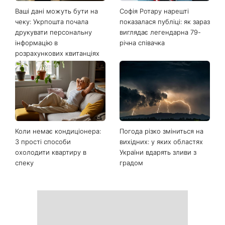
Ваші дані можуть бути на
Софія Ротару нарешті
чеку: Укрпошта почала
показалася публіці: як зараз
друкувати персональну
виглядає легендарна 79-
інформацію в
річна співачка
розрахункових квитанціях
Коли немає кондиціонера:
Погода різко зміниться на
3 прості способи
вихідних: у яких областях
охолодити квартиру в
України вдарять зливи з
спеку
градом