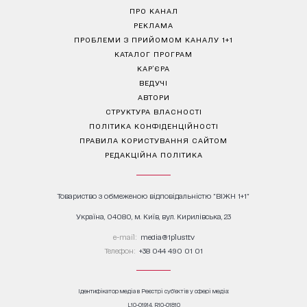
ПРО КАНАЛ
РЕКЛАМА
ПРОБЛЕМИ З ПРИЙОМОМ КАНАЛУ 1+1
КАТАЛОГ ПРОГРАМ
КАР’ЄРА
ВЕДУЧІ
АВТОРИ
СТРУКТУРА ВЛАСНОСТІ
ПОЛІТИКА КОНФІДЕНЦІЙНОСТІ
ПРАВИЛА КОРИСТУВАННЯ САЙТОМ
РЕДАКЦІЙНА ПОЛІТИКА
Товариство з обмеженою відповідальністю "ВІЖН 1+1"
Україна, 04080, м. Київ, вул. Кирилівська, 23
е-mail:
media@1plus1.tv
Телефон:
+38 044 490 01 01
Ідентифікатор медіа в Реєстрі суб’єктів у сфері медіа:
L10-01914, R10-01810