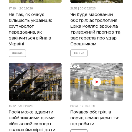
17:16 | 12.06.2026
21:52 | 30.05.2026
Не так, як очікує
Чи буде масований
більшість українців:
обстріл: астрологиня
футуролог
Еріка Рояллс зробила
передбачив, як
тривожний прогноз та
закінчиться війна в
застерегла про удар
Україні
Орешником
#війна
#війна
13:42 | 13.02.2026
20:31 | 17.06.2025
Росія може вдарити
Почався обстріл, а
найближчими днями:
поряд немає укриття:
військовий експерт
що робити
назвав ймовірні дати