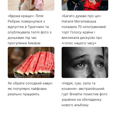
«Вдома краще»: Лілія
«Багато думаю про це»:
Ребрик повернулася з
Наталя Могилевська
відпустки в Туреччині та
показала 70-кілограмовий
опублікувала теплі фото з
торт Голосу країни і
доньками під час
викликала дискусію про
прогулянки Києвом
«голос нашого часу»
Як обрати солодкий кавун:
«Надія, сум, сила та
які популярні лайфхаки
кохання»: австралійський
реально працюють
гурт Breathe помістив фото
українки на обкладинку
нового альбому