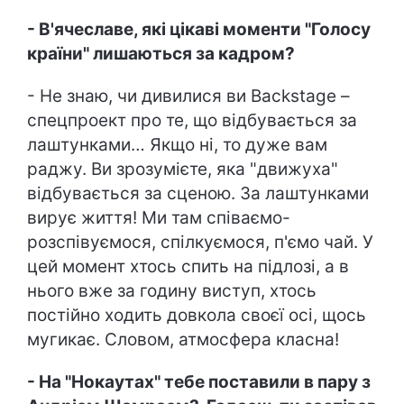
- В'
ячеславе, які цікаві моменти "Голосу
країни" лишаються за кадром?
- Не знаю, чи дивилися ви Backstage –
спецпроект про те, що відбувається за
лаштунками… Якщо ні, то дуже вам
раджу. Ви зрозумієте, яка "движуха"
відбувається за сценою. За лаштунками
вирує життя! Ми там співаємо-
розспівуємося, спілкуємося, п'ємо чай. У
цей момент хтось спить на підлозі, а в
нього вже за годину виступ, хтось
постійно ходить довкола своєї осі, щось
мугикає. Словом, атмосфера класна!
- На "Нокаутах" тебе поставили в пару з