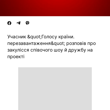
Учасник &quot;Голосу країни.
перезавантаження&quot; розповів про
закулісся співочого шоу й дружбу на
проекті