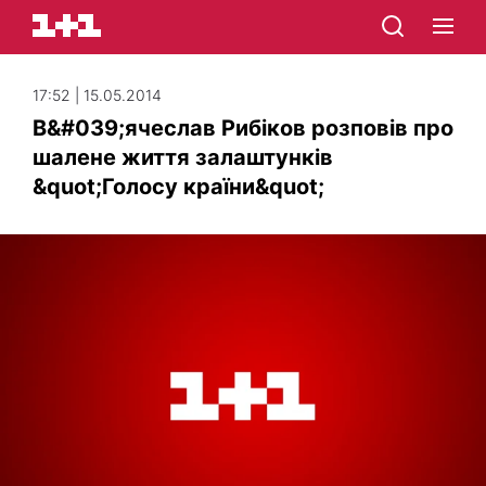
17:52 | 15.05.2014
В&#039;ячеслав Рибіков розповів про
шалене життя залаштунків
&quot;Голосу країни&quot;