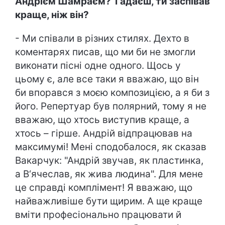
Андрієм Шамраєм? Гадаєш, ти заспівав
краще, ніж він?
- Ми співали в різних стилях. Дехто в
коментарях писав, що ми би не змогли
виконати пісні одне одного. Щось у
цьому є, але все таки я вважаю, що він
би впорався з моєю композицією, а я би з
його. Репертуар був полярний, тому я не
вважаю, що хтось виступив краще, а
хтось – гірше. Андрій відпрацював на
максимумі! Мені сподобалося, як сказав
Вакарчук: "Андрій звучав, як пластинка,
а В‘ячеслав, як жива людина". Для мене
це справді комплімент! Я вважаю, що
найважливіше бути щирим. А ще краще
вміти професіонально працювати й