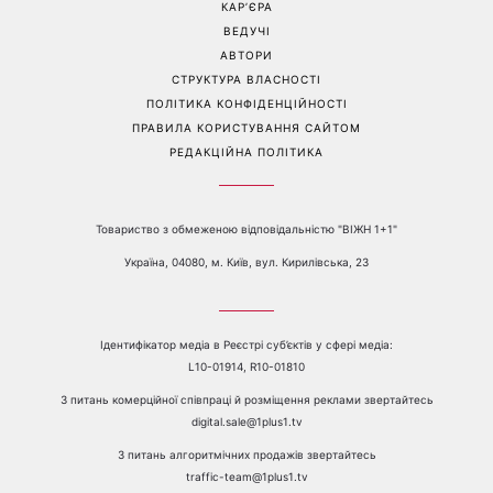
КАР’ЄРА
ВЕДУЧІ
АВТОРИ
СТРУКТУРА ВЛАСНОСТІ
ПОЛІТИКА КОНФІДЕНЦІЙНОСТІ
ПРАВИЛА КОРИСТУВАННЯ САЙТОМ
РЕДАКЦІЙНА ПОЛІТИКА
Товариство з обмеженою відповідальністю "ВІЖН 1+1"
Україна, 04080, м. Київ, вул. Кирилівська, 23
Ідентифікатор медіа в Реєстрі суб’єктів у сфері медіа:
L10-01914, R10-01810
З питань комерційної співпраці й розміщення реклами звертайтесь
digital.sale@1plus1.tv
З питань алгоритмічних продажів звертайтесь
traffic-team@1plus1.tv