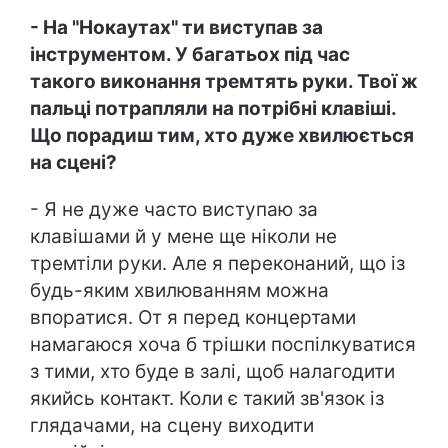
- На "Нокаутах" ти виступав за
інструментом. У багатьох під час
такого виконання тремтять руки. Твої ж
пальці потрапляли на потрібні клавіші.
Що порадиш тим, хто дуже хвилюється
на сцені?
- Я не дуже часто виступаю за
клавішами й у мене ще ніколи не
тремтіли руки. Але я переконаний, що із
будь-яким хвилюванням можна
впоратися. От я перед концертами
намагаюся хоча б трішки поспілкуватися
з тими, хто буде в залі, щоб налагодити
якийсь контакт. Коли є такий зв'язок із
глядачами, на сцену виходити