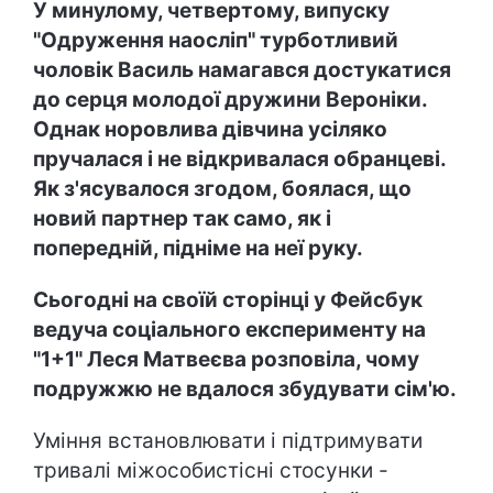
У минулому, четвертому, випуску
"Одруження наосліп" турботливий
чоловік Василь намагався достукатися
до серця молодої дружини Вероніки.
Однак норовлива дівчина усіляко
пручалася і не відкривалася обранцеві.
Як з'ясувалося згодом, боялася, що
новий партнер так само, як і
попередній, підніме на неї руку.
Сьогодні на своїй сторінці у Фейсбук
ведуча соціального експерименту на
"1+1" Леся Матвеєва розповіла, чому
подружжю не вдалося збудувати сім
'ю.
Уміння встановлювати і підтримувати
тривалі міжособистісні стосунки -