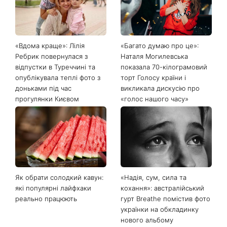
«Вдома краще»: Лілія
«Багато думаю про це»:
Ребрик повернулася з
Наталя Могилевська
відпустки в Туреччині та
показала 70-кілограмовий
опублікувала теплі фото з
торт Голосу країни і
доньками під час
викликала дискусію про
прогулянки Києвом
«голос нашого часу»
Як обрати солодкий кавун:
«Надія, сум, сила та
які популярні лайфхаки
кохання»: австралійський
реально працюють
гурт Breathe помістив фото
українки на обкладинку
нового альбому