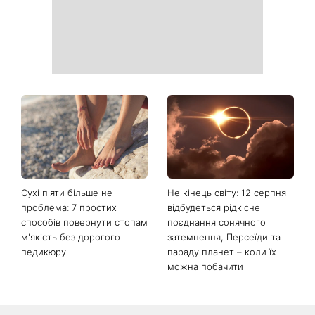
Від повітряного боба до
Торт заввишки понад метр і
абрикосової міді: 5 трендів
несподівана пропозиція:
волосся літа 2026, які
стало відомо, хто став
освіжать ваш образ
другим тренером Голосу
країни