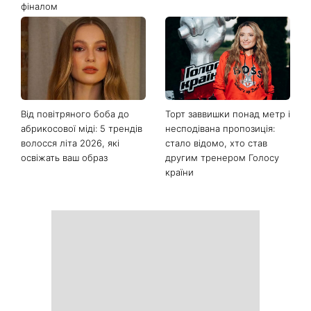
Останні новини
«Одна з найскладніших
Спека не дає заснути:
моїх пісень»: Тіна Кароль
прості лайфхаки для
презентувала незвичайний
комфортної ночі
кліп із неочікуваним
фіналом