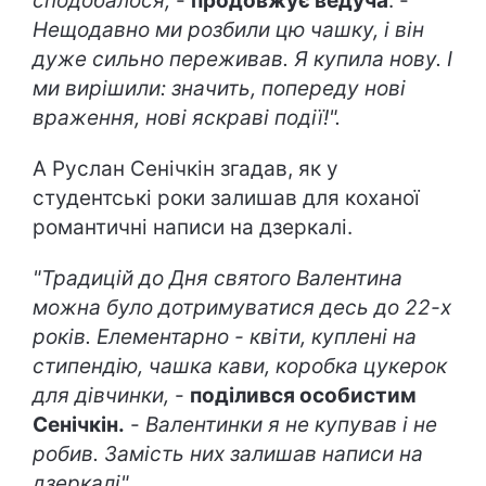
сподобалося,
-
продовжує ведуча
. -
Нещодавно ми розбили цю чашку, і він
дуже сильно переживав. Я купила нову. І
ми вирішили: значить, попереду нові
враження, нові яскраві події!".
А Руслан Сенічкін згадав, як у
студентські роки залишав для коханої
романтичні написи на дзеркалі.
"Традицій до Дня святого Валентина
можна було дотримуватися десь до 22-х
років. Елементарно - квіти, куплені на
стипендію, чашка кави, коробка цукерок
для дівчинки,
-
поділився особистим
Сенічкін.
-
Валентинки я не купував і не
робив. Замість них залишав написи на
дзеркалі".