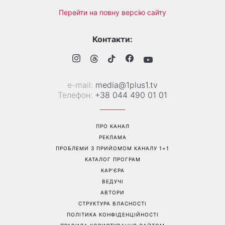
Сухі п'яти більше не
Не кінець світу: 12 серпня
проблема: 7 простих
відбудеться рідкісне
способів повернути стопам
поєднання сонячного
м'якість без дорогого
затемнення, Персеїди та
педикюру
параду планет – коли їх
можна побачити