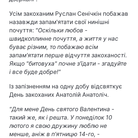
Усім закоханим Руслан Сенічкін побажав
назавжди запам'ятати свої нинішні
почуття:
"Оскільки любов -
швидкоплинне почуття, а життя у нас
буває різним, то побажаю всім
запам'ятати перше відчуття закоханості.
Якщо "битовуха" почне з'їдати - згадуйте
і все буде добре!"
Із запізненням на одну добу відсвяткує
День закоханих Анатолій Анатоліч.
"Для мене День святого Валентина -
такий же, як і решта. У понеділок 10
лютого я свою дружину люблю не
менше, аніж в п'ятницю 14-го,
-