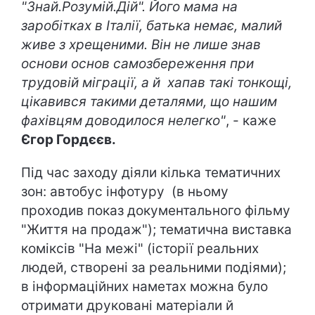
"Знай.Розумій.Дій". Його мама на
заробітках в Італії, батька немає, малий
живе з хрещеними. Він не лише знав
основи основ самозбереження при
трудовій міграції, а й хапав такі тонкощі,
цікавився такими деталями, що нашим
фахівцям доводилося нелегко"
, - каже
Єгор Гордєєв.
Під час заходу діяли кілька тематичних
зон: автобус інфотуру (в ньому
проходив показ документального фільму
"Життя на продаж"); тематична виставка
коміксів "На межі" (історії реальних
людей, створені за реальними подіями);
в інформаційних наметах можна було
отримати друковані матеріали й