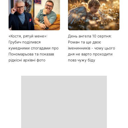
Останні новини
Гороскоп на 10 серпня для
Тигрові креветки з сиром
всіх знаків зодіаку: день,
дорблю: рецепт, який
коли варто сказати те, про
підкорив Instagram
що давно мовчали