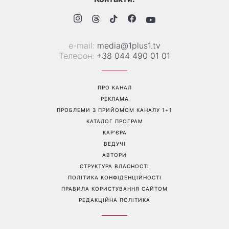
Манікюр «лічі мартіні»
Від чорного до
витісняє нюд: виглядає
фіолетового: що буде в
дорого та пасує до всього
моді восени 2026 - головні
тренди сезону
Перейти на повну версію сайту
Контакти: