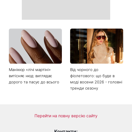
«Костя, рятуй мене»:
День ангела 10 серпня:
Грубич поділився
Роман та ще двоє
кумедними спогадами про
іменинників - чому цього
Пономарьова та показав
дня не варто проходити
рідкісні архівні фото
повз чужу біду