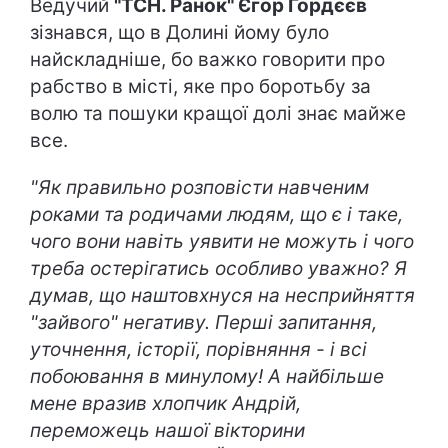
Ведучий
"ТСН. Ранок" Єгор Гордєєв
зізнався, що в Долині йому було
найскладніше, бо важко говорити про
рабство в місті, яке про боротьбу за
волю та пошуки кращої долі знає майже
все.
"Як правильно розповісти навченим
роками та родичами людям, що є і таке,
чого вони навіть уявити не можуть і чого
треба остерігатись особливо уважно? Я
думав, що наштовхнуся на несприйняття
"зайвого" негативу. Перші запитання,
уточнення, історії, порівняння - і всі
побоювання в минулому! А найбільше
мене вразив хлопчик Андрій,
переможець нашої вікторини