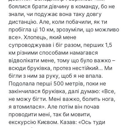
боялися брати дівчину в команду, бо не
знали, чи подужає вона таку довгу
дистанцію. Але, коли побачили, як ти
пробігла ці 10 км, зрозуміли, що можливо
все». Хлопець, який мене
супроводжував і біг разом, перших 1,5
км різними способами намагався
відволікати мене, тому що було важко –
всюди бруківка, протез нестійкий… Ми
бігли з ним за руку, щоб я не впала.
Подолала перші 500 метрів, поки не
закінчилася бруківка, далі думаю: «Все,
не можу бігти. Мені важко, болить нога,
я втомилася». Але потім він почав
проводити мені, так би мовити,
екскурсію Києвом. Казав: «Ось туди