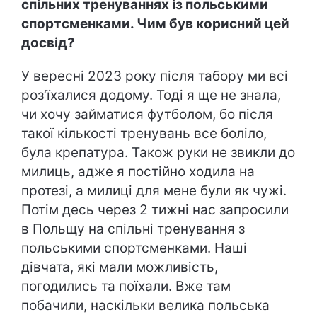
спільних тренуваннях із польськими
спортсменками. Чим був корисний цей
досвід?
У вересні 2023 року після табору ми всі
роз‘їхалися додому. Тоді я ще не знала,
чи хочу займатися футболом, бо після
такої кількості тренувань все боліло,
була крепатура. Також руки не звикли до
милиць, адже я постійно ходила на
протезі, а милиці для мене були як чужі.
Потім десь через 2 тижні нас запросили
в Польщу на спільні тренування з
польськими спортсменками. Наші
дівчата, які мали можливість,
погодились та поїхали. Вже там
побачили, наскільки велика польська