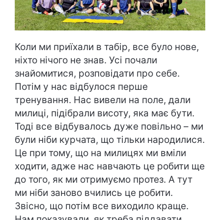
Коли ми приїхали в табір, все було нове,
ніхто нічого не знав. Усі почали
знайомитися, розповідати про себе.
Потім у нас відбулося перше
тренування. Нас вивели на поле, дали
милиці, підібрали висоту, яка має бути.
Тоді все відбувалось дуже повільно – ми
були ніби курчата, що тільки народилися.
Це при тому, що на милицях ми вміли
ходити, адже нас навчають це робити ще
до того, як ми отримуємо протез. А тут
ми ніби заново вчились це робити.
Звісно, що потім все виходило краще.
Нам показували, як треба піддавати