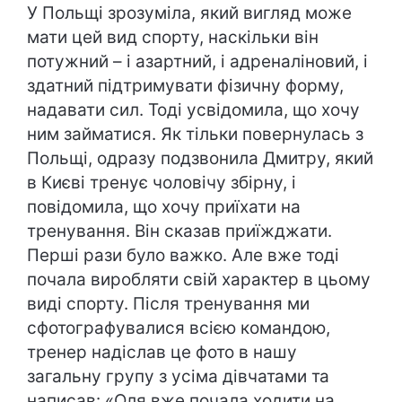
У Польщі зрозуміла, який вигляд може
мати цей вид спорту, наскільки він
потужний – і азартний, і адреналіновий, і
здатний підтримувати фізичну форму,
надавати сил. Тоді усвідомила, що хочу
ним займатися. Як тільки повернулась з
Польщі, одразу подзвонила Дмитру, який
в Києві тренує чоловічу збірну, і
повідомила, що хочу приїхати на
тренування. Він сказав приїжджати.
Перші рази було важко. Але вже тоді
почала виробляти свій характер в цьому
виді спорту. Після тренування ми
сфотографувалися всією командою,
тренер надіслав це фото в нашу
загальну групу з усіма дівчатами та
написав: «Оля вже почала ходити на