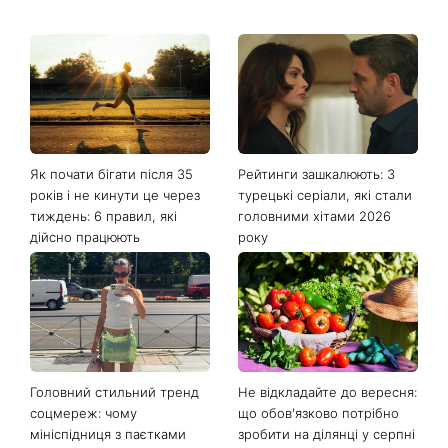
Як почати бігати після 35
Рейтинги зашкалюють: 3
років і не кинути це через
турецькі серіали, які стали
тиждень: 6 правил, які
головними хітами 2026
дійсно працюють
року
Головний стильний тренд
Не відкладайте до вересня:
соцмереж: чому
що обов'язково потрібно
мініспідниця з паєтками
зробити на ділянці у серпні