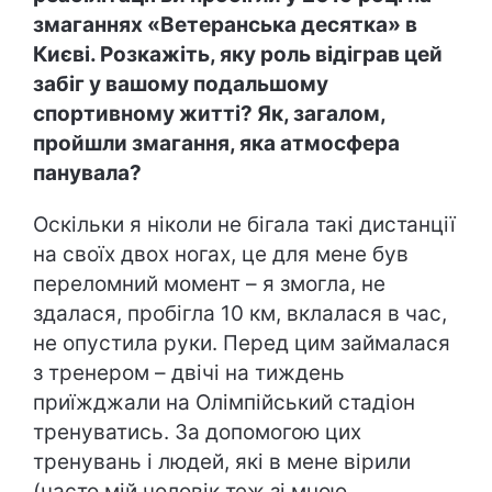
змаганнях «Ветеранська десятка» в
Києві. Розкажіть, яку роль відіграв цей
забіг у вашому подальшому
спортивному житті? Як, загалом,
пройшли змагання, яка атмосфера
панувала?
Оскільки я ніколи не бігала такі дистанції
на своїх двох ногах, це для мене був
переломний момент – я змогла, не
здалася, пробігла 10 км, вклалася в час,
не опустила руки. Перед цим займалася
з тренером – двічі на тиждень
приїжджали на Олімпійський стадіон
тренуватись. За допомогою цих
тренувань і людей, які в мене вірили
(часто мій чоловік теж зі мною