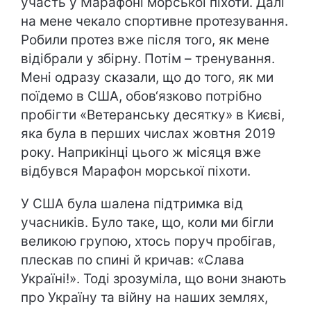
участь у Марафоні морської піхоти. Далі
на мене чекало спортивне протезування.
Робили протез вже після того, як мене
відібрали у збірну. Потім – тренування.
Мені одразу сказали, що до того, як ми
поїдемо в США, обов‘язково потрібно
пробігти «Ветеранську десятку» в Києві,
яка була в перших числах жовтня 2019
року. Наприкінці цього ж місяця вже
відбувся Марафон морської піхоти.
У США була шалена підтримка від
учасників. Було таке, що, коли ми бігли
великою групою, хтось поруч пробігав,
плескав по спині й кричав: «Слава
Україні!». Тоді зрозуміла, що вони знають
про Україну та війну на наших землях,