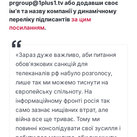
prgroup@1plus1.tv або додавши своє
імʼя та назву компанії у динамічному
переліку підписантів
за цим
посиланням
.
«Зараз дуже важливо, аби питання
обовʼязкових санкцій для
телеканалів рф набуло розголосу,
лише так ми можемо тиснути на
європейську спільноту. На
інформаційному фронті росія так
само зазнає нищівних втрат, але
війна все ще триває. Тому ми
повинні консолідувати свої зусилля і