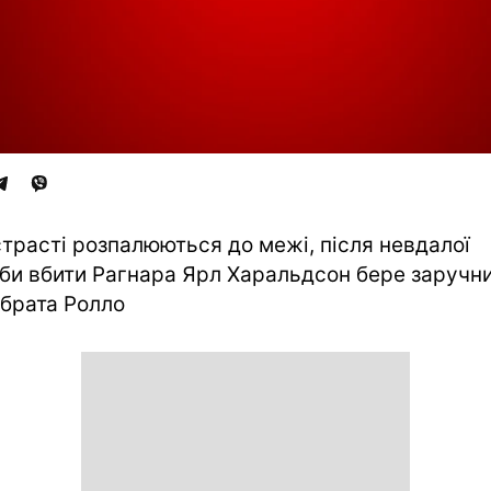
трасті розпалюються до межі, після невдалої
би вбити Рагнара Ярл Харальдсон бере заручн
 брата Ролло