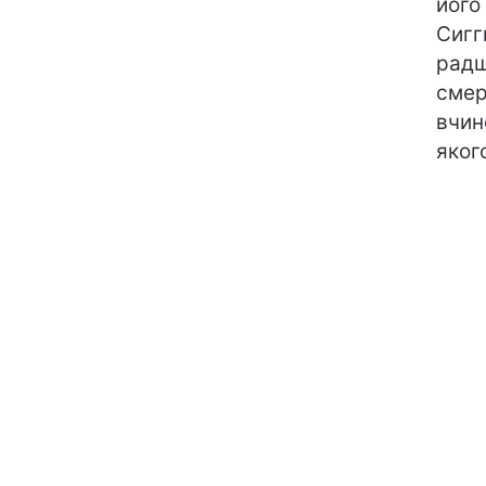
його
Сигг
радш
смер
вчин
яког