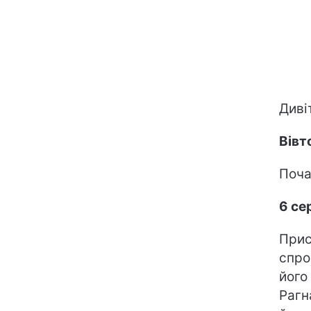
Дивіт
Вівт
Поча
6 се
Прис
спро
його
Рагн