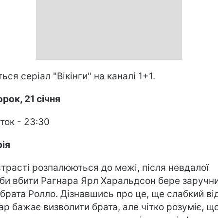
ься серіал "Вікінги" на каналі 1+1.
орок, 21 січня
ток - 23:30
рія
трасті розпалюються до межі, після невдалої
би вбити Рагнара Ярл Харальдсон бере заручн
 брата Ролло. Дізнавшись про це, ще слабкий ві
ар бажає визволити брата, але чітко розуміє, щ