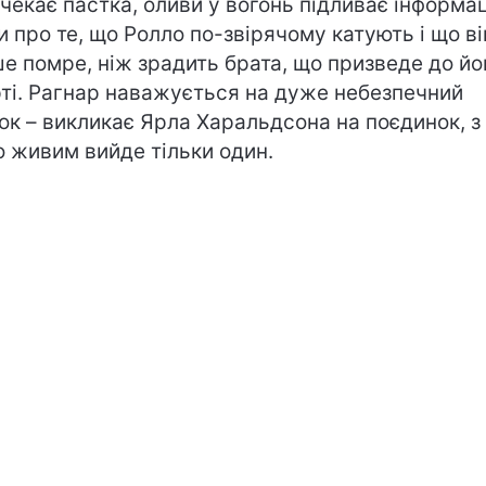
 чекає пастка, оливи у вогонь підливає інформа
и про те, що Ролло по-звірячому катують і що ві
е помре, ніж зрадить брата, що призведе до йо
ті. Рагнар наважується на дуже небезпечний
ок – викликає Ярла Харальдсона на поєдинок, з
о живим вийде тільки один.