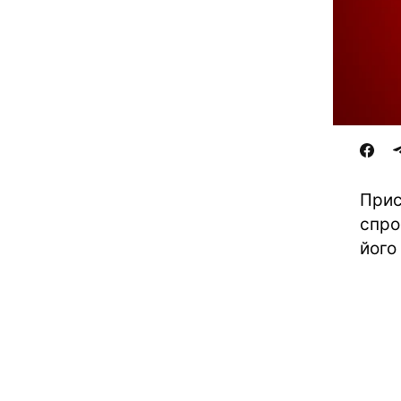
Прис
спро
його