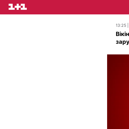
13:25 |
Вікі
зар