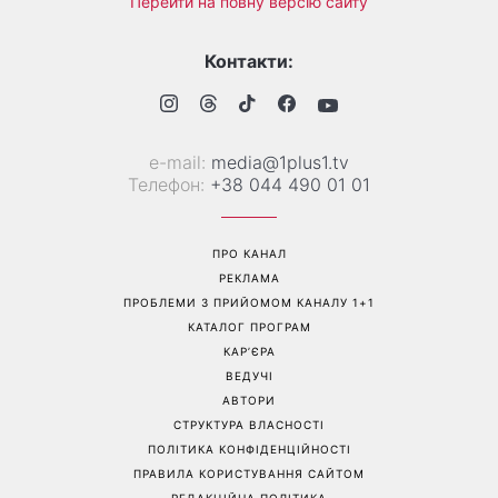
Манікюр «лічі мартіні»
Від чорного до
витісняє нюд: виглядає
фіолетового: що буде в
дорого та пасує до всього
моді восени 2026 - головні
тренди сезону
Перейти на повну версію сайту