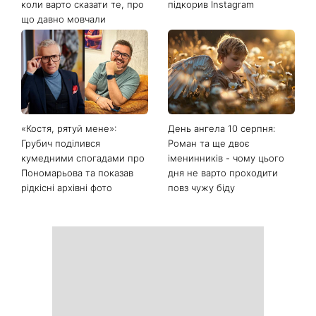
Останні новини
Гороскоп на 10 серпня для
Тигрові креветки з сиром
всіх знаків зодіаку: день,
дорблю: рецепт, який
коли варто сказати те, про
підкорив Instagram