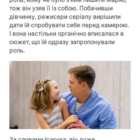
тож він узяв її із собою. Побачивши
дівчинку, режисери серіалу вирішили
дати їй спробувати себе перед камерою.
І вона настільки органічно вписалася в
сюжет, що їй одразу запропонували
роль.
За словами Ісаєнка, він дуже