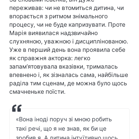
переживав: чи не втомиться дитина, чи
впорається з ритмом знімального
процесу, чи не буде капризувати. Проте
Марія виявилася надзвичайно
слухняною, уважною і дисциплінованою.
Уже в перший день вона проявила себе
як справжня акторка: легко
запам’ятовувала вказівки, трималась
впевнено і, як зізналась сама, найбільше
раділа тим сценам, де можна було щось
смачненьке поїсти.
«Вона іноді поруч зі мною робить
такі речі, що я не знав, як би це
зробив я. А дитина інтуїтивно щось