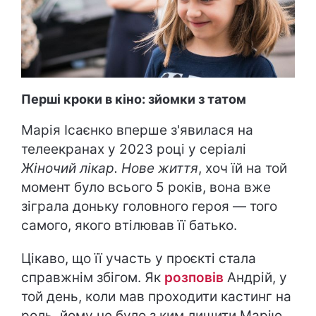
Перші кроки в кіно: зйомки з татом
Марія Ісаєнко вперше з'явилася на
телеекранах у 2023 році у серіалі
Жіночий лікар. Нове життя
, хоч їй на той
момент було всього 5 років, вона вже
зіграла доньку головного героя — того
самого, якого втілював її батько.
Цікаво, що її участь у проєкті стала
справжнім збігом. Як
розповів
Андрій, у
той день, коли мав проходити кастинг на
роль, йому не було з ким лишити Марію,