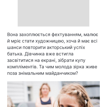
Вона захоплюється фехтуванням, малює
й мріє стати художницею, хоча й має всі
шанси повторити акторський успіх
батька. Дівчинка вже встигла
засвітитися на екрані, зібрати купу
компліментів. Та чим молода зірка живе
поза знімальним майданчиком?