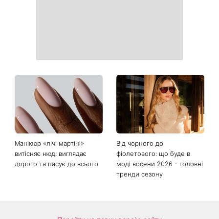
що давно мовчали
«Костя, рятуй мене»:
День ангела 10 серпня:
Грубич поділився
Роман та ще двоє
кумедними спогадами про
іменинників - чому цього
Пономарьова та показав
дня не варто проходити
рідкісні архівні фото
повз чужу біду