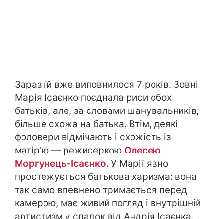
Зараз їй вже виповнилося 7 років. Зовні
Марія Ісаєнко поєднала риси обох
батьків, але, за словами шанувальників,
більше схожа на батька. Втім, деякі
фоловери відмічають і схожість із
матір'ю — режисеркою
Олесею
Моргунець-Ісаєнко
. У Марії явно
простежується батькова харизма: вона
так само впевнено тримається перед
камерою, має живий погляд і внутрішній
артистизм у спадок від Андрія Ісаєнка.