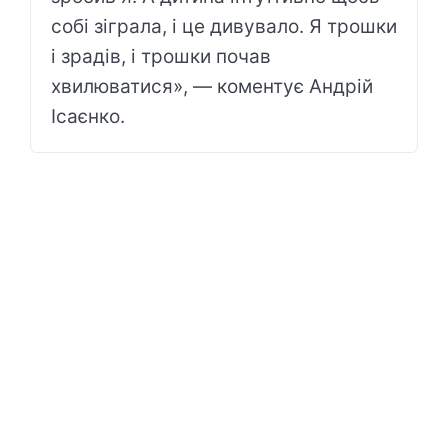
собі зіграла, і це дивувало. Я трошки
і зрадів, і трошки почав
хвилюватися», — коментує Андрій
Ісаєнко.