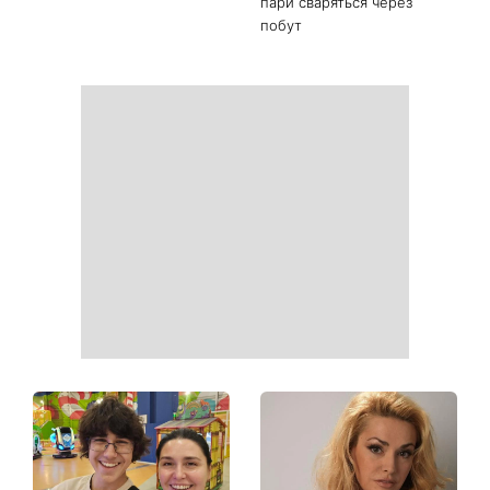
Гороскоп на 9 серпня для
День ангела 9 серпня:
всіх знаків зодіаку: день
Пантелеймон, Микола та
рішень, які більше не
Сава серед іменинників -
можна відкладати
чому цього дня варто
зробити добру справу
Найпопулярніший салат
Справа не в немитому
літа: готуємо «Зелену
посуді: психологиня
Богиню»
пояснила, чому насправді
пари сваряться через
побут