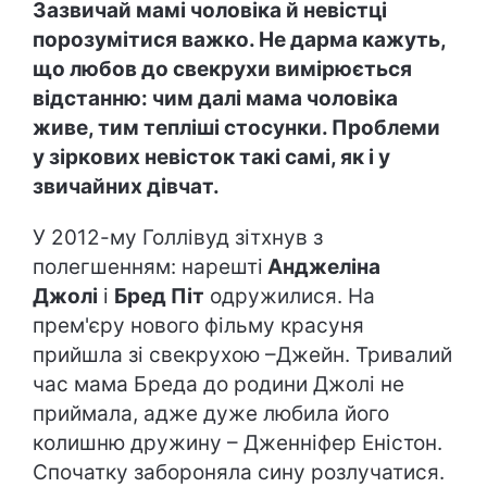
Зазвичай мамі чоловіка й невістці
порозумітися важко. Не дарма кажуть,
що любов до свекрухи вимірюється
відстанню: чим далі мама чоловіка
живе, тим тепліші стосунки. Проблеми
у зіркових невісток такі самі, як і у
звичайних дівчат.
У 2012-му Голлівуд зітхнув з
полегшенням: нарешті
Анджеліна
Джолі
і
Бред Піт
одружилися. На
прем'єру нового фільму красуня
прийшла зі свекрухою –Джейн. Тривалий
час мама Бреда до родини Джолі не
приймала, адже дуже любила його
колишню дружину – Дженніфер Еністон.
Спочатку забороняла сину розлучатися.