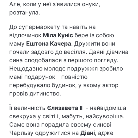
Але, коли у неї з'явилися онуки,
розтанула.
До супермаркету та навіть на
відпочинок
Міла Куніс
бере із собою
маму
Ештона Качера
. Дружити вони
почали задовго до весілля. Даяні дівчина
сина сподобалася з першого погляду.
Нещодавно молоде подружжя зробило
мамі подарунок – повністю
перебудувало будинок, у якому актор
провів дитинство.
Її величність
Єлизавета II
- найвідоміша
свекруха у світі і, мабуть, найсуворіша.
Саме вона порадила своєму синові
Чарльзу одружитися на
Діані
, адже