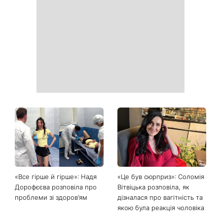
Головний стильний тренд
Не відкладайте до вересня:
соцмереж: чому
що обов'язково потрібно
мініспідниця з паєтками
зробити на ділянці у серпні
підкорила Instagram
2026