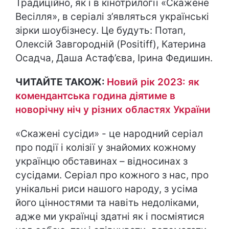
Традиційно, як і в кінотрилогії «Скажене
Весілля», в серіалі з’являться українські
зірки шоубізнесу. Це будуть: Потап,
Олексій Завгородній (Positiff), Катерина
Осадча, Даша Астаф’єва, Ірина Федишин.
ЧИТАЙТЕ ТАКОЖ:
Новий рік 2023: як
комендантська година діятиме в
новорічну ніч у різних областях України
«Скажені сусіди» - це народний серіал
про події і колізії у знайомих кожному
українцю обставинах – відносинах з
сусідами. Серіал про кожного з нас, про
унікальні риси нашого народу, з усіма
його цінностями та навіть недоліками,
адже ми українці здатні як і посміятися