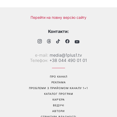
«Все гірше й гірше»: Надя
«Це був сюрприз»: Соломія
Дорофєєва розповіла про
Вітвіцька розповіла, як
проблеми зі здоров’ям
дізналася про вагітність та
якою була реакція чоловіка
Перейти на повну версію сайту
Контакти:
е-mail:
media@1plus1.tv
Телефон:
+38 044 490 01 01