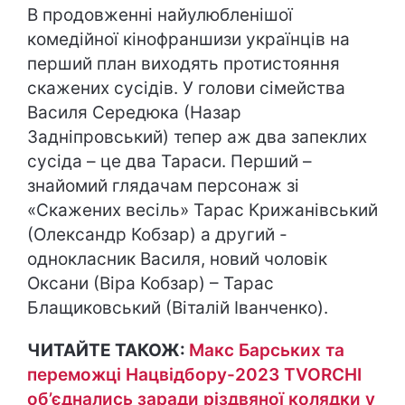
В продовженні найулюбленішої
комедійної кінофраншизи українців на
перший план виходять протистояння
скажених сусідів. У голови сімейства
Василя Середюка (Назар
Задніпровський) тепер аж два запеклих
сусіда – це два Тараси. Перший –
знайомий глядачам персонаж зі
«Скажених весіль» Тарас Крижанівський
(Олександр Кобзар) а другий -
однокласник Василя, новий чоловік
Оксани (Віра Кобзар) – Тарас
Блащиковський (Віталій Іванченко).
ЧИТАЙТЕ ТАКОЖ:
Макс Барських та
переможці Нацвідбору-2023 TVORCHI
об’єднались заради різдвяної колядки у