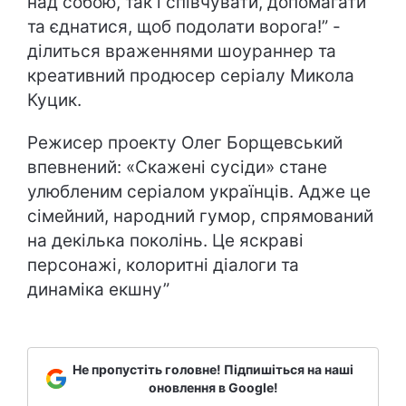
над собою, так і співчувати, допомагати
та єднатися, щоб подолати ворога!” -
ділиться враженнями шоураннер та
креативний продюсер серіалу Микола
Куцик.
Режисер проекту Олег Борщевський
впевнений: «Скажені сусіди» стане
улюбленим серіалом українців. Адже це
сімейний, народний гумор, спрямований
на декілька поколінь. Це яскраві
персонажі, колоритні діалоги та
динаміка екшну”
Не пропустіть головне! Підпишіться на наші
оновлення в Google!