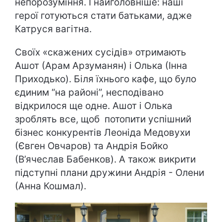
непорозуміння. І найголовніше: наші
герої готуються стати батьками, адже
Катруся вагітна.
Своїх «скажених сусідів» отримають
Ашот (Арам Арзуманян) і Олька (Інна
Приходько). Біля їхнього кафе, що було
єдиним “на районі”, несподівано
відкрилося ще одне. Ашот і Олька
зроблять все, щоб потопити успішний
бізнес конкурентів Леоніда Медовухи
(Євген Овчаров) та Андрія Бойко
(В’ячеслав Бабенков). А також викрити
підступні плани дружини Андрія - Олени
(Анна Кошмал).