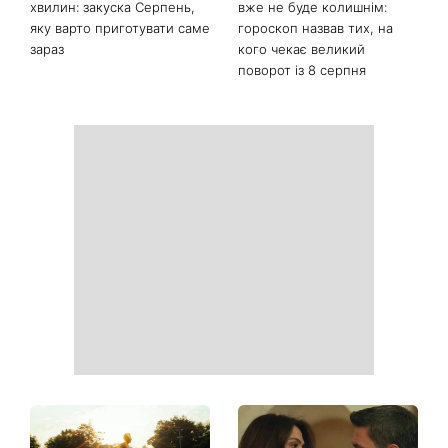
Сухі п'яти більше не
Не кінець світу: 12 серпня
проблема: 7 простих
відбудеться рідкісне
способів повернути стопам
поєднання сонячного
м'якість без дорогого
затемнення, Персеїди та
педикюру
параду планет – коли їх
можна побачити
Баклажани й перець за 10
Життя цих знаків зодіаку
хвилин: закуска Серпень,
вже не буде колишнім: