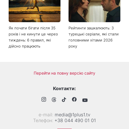
яку варто приготувати саме
гороскоп назвав тих, на
зараз
кого чекає великий
поворот із 8 серпня