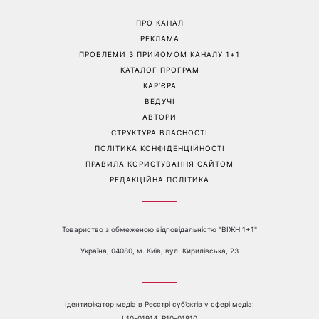
Як почати бігати після 35
Рейтинги зашкалюють: 3
років і не кинути це через
турецькі серіали, які стали
тиждень: 6 правил, які
головними хітами 2026
дійсно працюють
року
Перейти на повну версію сайту
Контакти:
е-mail:
media@1plus1.tv
Телефон:
+38 044 490 01 01