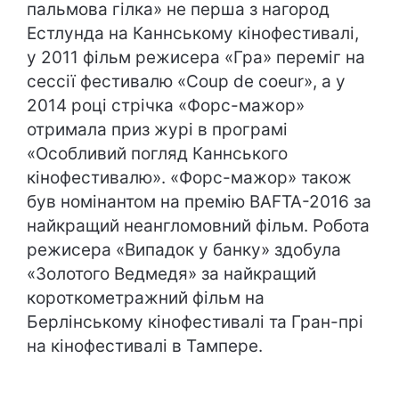
пальмова гілка» не перша з нагород
Естлунда на Каннському кінофестивалі,
у 2011 фільм режисера «Гра» переміг на
сессії фестивалю «Coup de coeur», а у
2014 році стрічка «Форс-мажор»
отримала приз журі в програмі
«Особливий погляд Каннського
кінофестивалю». «Форс-мажор» також
був номінантом на премію BAFTA-2016 за
найкращий неангломовний фільм. Робота
режисера «Випадок у банку» здобула
«Золотого Ведмедя» за найкращий
короткометражний фільм на
Берлінському кінофестивалі та Гран-прі
на кінофестивалі в Тампере.