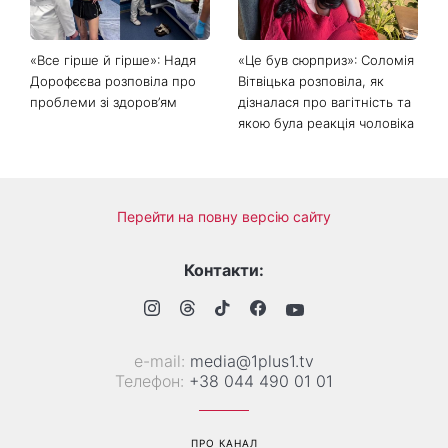
«Все гірше й гірше»: Надя
«Це був сюрприз»: Соломія
Дорофєєва розповіла про
Вітвіцька розповіла, як
проблеми зі здоров’ям
дізналася про вагітність та
якою була реакція чоловіка
Перейти на повну версію сайту
Контакти:
е-mail:
media@1plus1.tv
Телефон:
+38 044 490 01 01
ПРО КАНАЛ