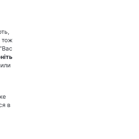
ть,
,
тож
 "Вас
ніть
пили
ике
ься
в