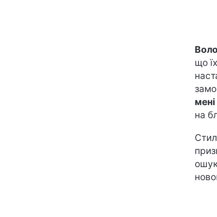
Воло
що ї
наст
замо
мені
на б
Стил
приз
ошук
ново