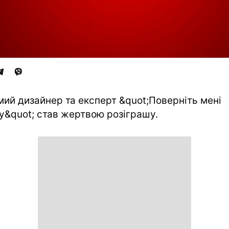
мий дизайнер та експерт &quot;Поверніть мені
у&quot; став жертвою розіграшу.