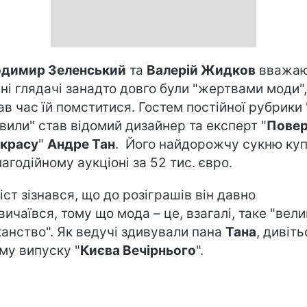
димир Зеленський
та
Валерій Жидков
вважаю
х
ні
глядачі занадто довго були "жер
т
вами моди"
ав
час їй помститися. Гостем постійної рубрики
вили" став відомий дизайнер та експерт "
Повер
 красу
"
Андре Тан
. Його найдорожчу сукню ку
лагодійному аукціоні за 52 т
и
с. євро.
іст зізнався, що до розіграшів він давно
вичаївся, тому що мода – це
,
взагалі
, таке "вел
анство"
. Як ведучі здивували пана
Тана
, дивіт
му випуску "
Ки
є
ва Вечірнього
".