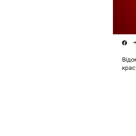
Відо
крас