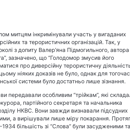
лом митцям інкримінували участь у вигаданих
рсійних та терористичних організацій. Так, у
околі з допиту Валер’яна Підмогильного, автора
та”, зазначено, що “Голодомор змусив його
матися про диверсійну терористичну діяльність
цьому ніяких доказів не було, однак для тогочас
нської системи було достатньо лише зізнання.
ви передавали особливим “трійкам”, які склад
окурора, партійного секретаря та начальника
озділу НКВС. Вони завжди визнавали підсудних
ими, а вирішували лише міру покарання. Протя
-1934 більшість зі “Слова” були засудженими т