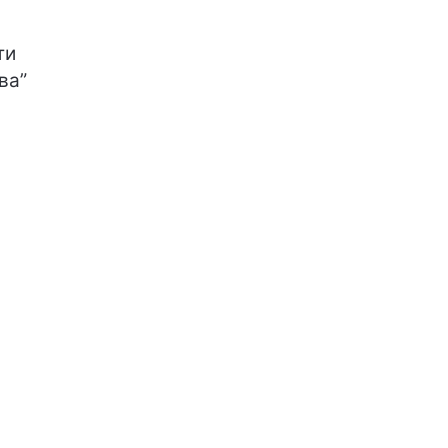
ти
ва”