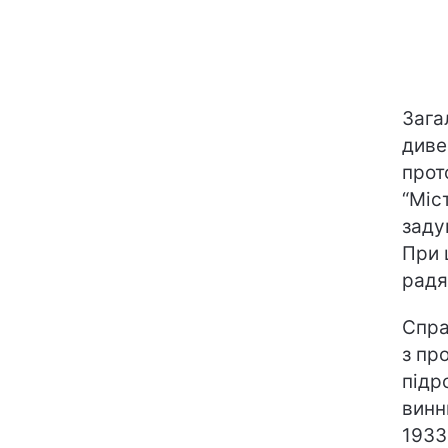
Зага
диве
прот
“Міс
заду
При 
радя
Спра
з пр
підр
винн
1933