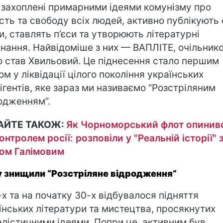
 захоплені примарними ідеями комунізму про
ість та свободу всіх людей, активно публікують 
и, ставлять п’єси та утворюють літературні
днання. Найвідоміше з них — ВАПЛІТЕ, очільник
о став Хвильовий. Це піднесення стало першим
ом у ліквідації цілого покоління українських
лігентів, яке зараз ми називаємо “Розстріляним
одженням”.
АЙТЕ ТАКОЖ:
Як Чорноморський флот опинив
контролем росії: розповіли у "Реальній історії" 
ом Галімовим
 знищили “Розстріляне відродження”
-х та на початку 30-х відбувалося підняття
їнських літератури та мистецтва, просякнутих
алістичними ідеями. Попри це, активним був