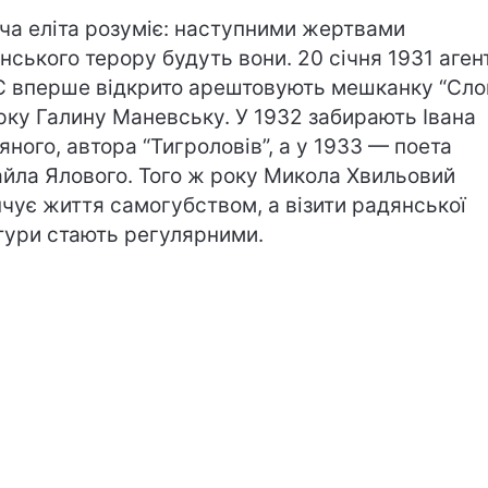
ча еліта розуміє: наступними жертвами
нського терору будуть вони. 20 січня 1931 аген
 вперше відкрито арештовують мешканку “Сло
рку Галину Маневську. У 1932 забирають Івана
яного, автора “Тигроловів”, а у 1933 — поета
йла Ялового. Того ж року Микола Хвильовий
нчує життя самогубством, а візити радянської
тури стають регулярними.