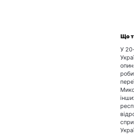
Що т
У 20
Укра
опин
роби
пере
Мико
інши
респ
відр
спри
Украї