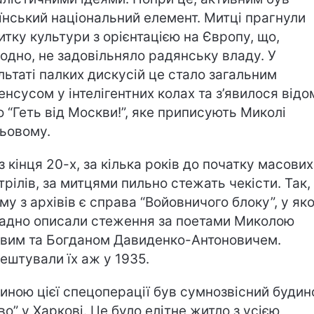
їнський національний елемент. Митці прагнули
итку культури з орієнтацією на Європу, що,
одно, не задовільняло радянську владу. У
льтаті палких дискусій це стало загальним
енсусом у інтелігентних колах та з’явилося відо
о “Геть від Москви!”, яке приписують Миколі
ьовому.
з кінця 20-х, за кілька років до початку масових
трілів, за митцями пильно стежать чекісти. Так,
му з архівів є справа “Войовничого блоку”, у як
адно описали стеження за поетами Миколою
вим та Богданом Давиденко-Антоновичем.
ештували їх аж у 1935.
иною цієї спецоперації був сумнозвісний будин
во” у Харкові. Це було елітне житло з усією