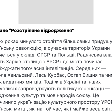
аке “Розстріляне відродження”
-х роках минулого століття більшовики придуш
їнську революцію, а сучасна територія України
яється у складі СРСР та Польщі. Радянська вл
ть Харків столицею УРСР і до міста починає
їжджати тогочасна інтелігенція. Серед них —
ла Хвильовий, Лесь Курбас, Остап Вишня та ч
х видатних митців. Тоді ж в Україні та інших
убліках запроваджують політику коренізації —
одження культур та мов народів союзу. Це
чинило українізацію культурного простору УРС
нські митці, які на той час, як і майже весь світ,