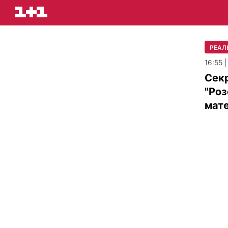
РЕАЛ
16:55 
Сек
"Роз
мате