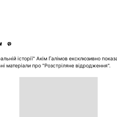
еальній історії" Акім Галімов ексклюзивно показ
вні матеріали про "Розстріляне відродження".