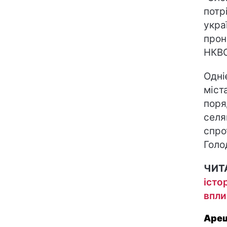
потр
укра
прон
НКВС
Одні
міст
поря
селя
спро
Голо
ЧИТ
істо
впли
Ареш