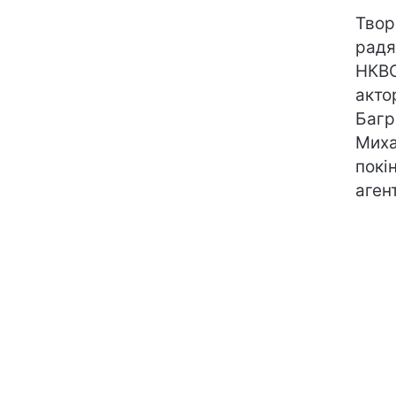
Твор
радя
НКВС
акто
Багр
Миха
покі
аген