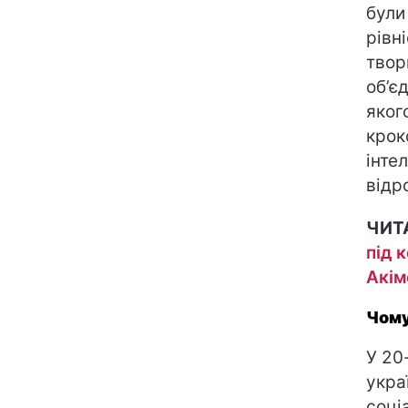
були
рівн
твор
об’є
яког
крок
інте
відр
ЧИТ
під 
Акім
Чому
У 20
укра
соці