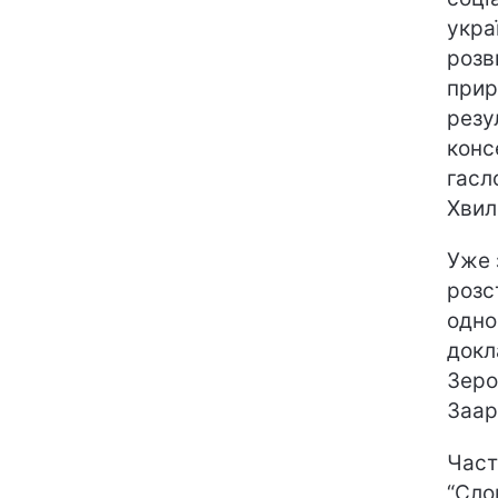
укра
розв
прир
резу
конс
гасл
Хвил
Уже 
розс
одно
докл
Зеро
Заар
Част
“Сло