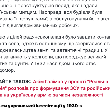
ібною інфраструктурою поряд, яке надали
їнським митцям. Насправді вся будівля була
изана “підслушками”, а обслуговували його аге
 під виглядом звичайних робочих.
єю з цілей радянської влади було завдати конта
а та села, адже в останньому ще зберігалися ст
дки власництва землі та автентичні традиції. У
н заганяють у колгоспи, що породжує великий
тив та бунти. У 1932 наслідком цього стає
домор.
АЙТЕ ТАКОЖ:
Акім Галімов у проєкті "Реальна
рія" розповів про формування ЗСУ та російськ
в на українську армію за часи незалежності
ти української інтелігенції у 1930-х