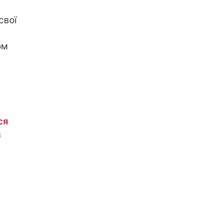
свої
ом
ся
з