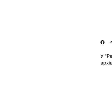
У "Р
архі