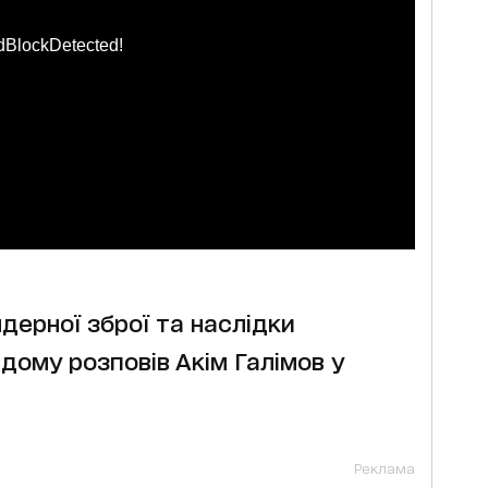
dBlockDetected!
дерної зброї та наслідки
ому розповів Акім Галімов у
Реклама