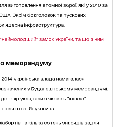
я виготовлення атомної зброї, які у 2010 за
США. Окрім боєголовок та пускових
кож ядерна інфраструктура.
"наймолодший" замок України, та що з ним
го меморандуму
 у 2014 українська влада намагалася
 зазначених у Будапештському меморандумі.
й договір укладали з якоюсь “іншою”
 після втечі Януковича.
авіабортів та кілька сотень знарядів задля