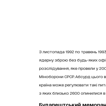
З листопада 1992 по травень 199
ядерну зброю без будь-яких офі
розслідування, яке провели у 2002
Міноборони СРСР. Абсурд цього 
країна може регулювати такі пит
з яких близько 2600 опинилися в р
Будапештський мемора