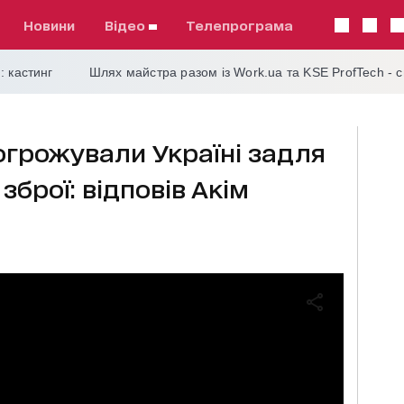
Новини
відео
телепрограма
: кастинг
Шлях майстра разом із Work.ua та KSE ProfTech - 
огрожували Україні задля
зброї: відповів Акім