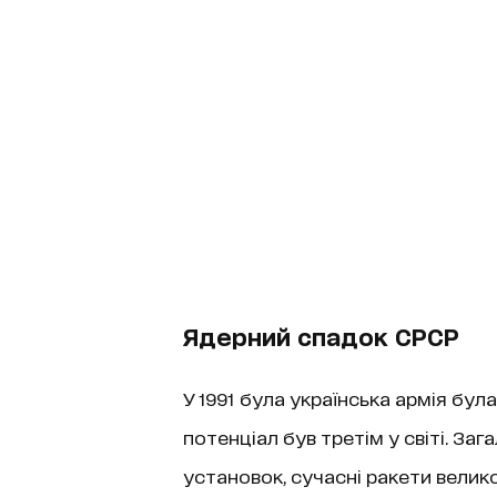
Ядерний спадок СРСР
У 1991 була українська армія бул
потенціал був третім у світі. За
установок, сучасні ракети велико