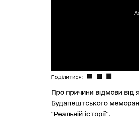
A
Поділитися:
Про причини відмови від я
Будапештського меморанд
"Реальній історії".