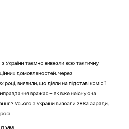
3 з України таємно вивезли всю тактичну
ційних домовленостей. Через
 році, виявили, що діяли на підставі комісії
виправдання вражає — як вже неіснуюча
ання? Усього з України вивезли 2883 заряди,
осії.
ндум