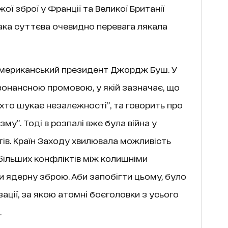
ої зброї у Франції та Великої Британії
Така суттєва очевидно перевага лякала
 американський президент Джордж Буш. У
езонансною промовою, у якій зазначає, що
 хто шукає незалежності”, та говорить про
му”. Тоді в розпалі вже була війна у
тів. Країн Заходу хвилювала можливість
більших конфліктів між колишніми
и ядерну зброю. Аби запобігти цьому, було
ції, за якою атомні боєголовки з усього
.