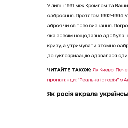
У липні 1991 між Кремлем та Ва
озброєння. Протягом 1992-1994 У
зброя чи світове визнання. Погро
яка зовсім нещодавно здобула н
кризу, а утримувати атомне озбр
денуклеаризацію здавалася єди
ЧИТАЙТЕ ТАКОЖ:
Як Києво-Пече
пропаганди: "Реальна історія" з 
Як росія вкрала українс