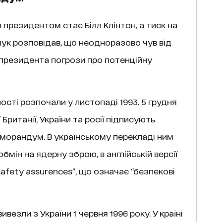
 президентом стає Білл Клінтон, а тиск на
ук розповідав, що неодноразово чув від
епрезидента погрози про потенційну
ості розпочали у листопаді 1993. 5 грудня
 Британії, України та росії підписують
орандум. В українському перекладі ним
обмін на ядерну зброю, в англійській версії
fety assurences”, що означає “безпекові
езли з України 1 червня 1996 року. У країні