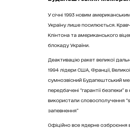
У січні 1993 новим американським
Україну лише посилюється. Кравч
Клінтона та американського віц
блокаду України.
Деактивацію ракет великої дальн
1994 лідери США, Франції, Великої
сумнозвісний Будапештський мем
передбачені “гарантії безпеки” в 
використали словосполучення “sa
запевнення”
Офіційно все ядерне озброєння вив