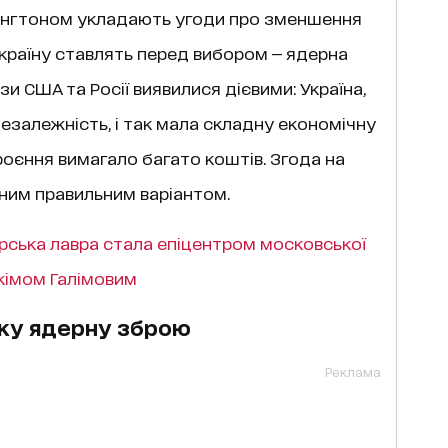
шингтоном укладають угоди про зменшення
країну ставлять перед вибором — ядерна
зи США та Росії виявилися дієвими: Україна,
езалежність, і так мала складну економічну
оєння вимагало багато коштів. Згода на
ним правильним варіантом.
рська лавра стала епіцентром московської
Акімом Галімовим
ьку ядерну зброю
Реклама