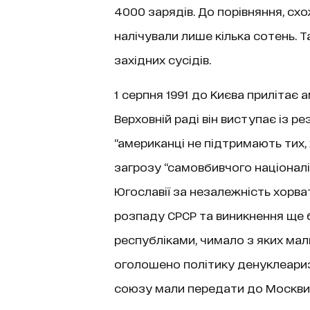
4000 зарядів. До порівняння, схож
налічували лише кілька сотень. 
західних сусідів.
1 серпня 1991 до Києва прилітає
Верховній раді він виступає із р
“американці не підтримають тих,
загрозу “самовбивчого націоналіз
Югославії за незалежність хорва
розпаду СРСР та виникнення ще 
республіками, чимало з яких мал
оголошено політику денуклеариза
союзу мали передати до Москви