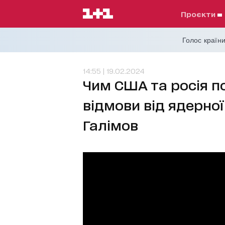
проєкти
Голос країни
14:55 | 19.02.2024
Чим США та росія п
відмови від ядерної 
Галімов