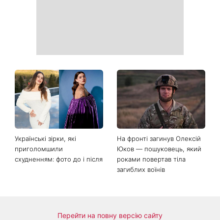
починається особливий
період
Сьогодні Яблучний Спас:
День Незалежності 2026:
що потрібно зробити 6
чи буде вихідний 24 серпня
серпня, щоб запросити в
дім достаток і злагоду