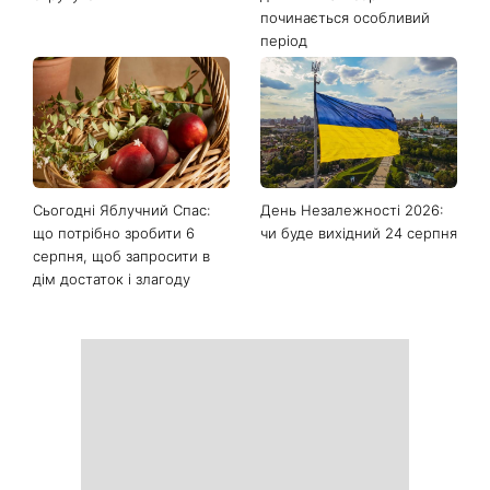
Останні новини
Яка вправа допоможе
Фортуна змінить правила
зробити живіт плоским:
гри: чотири знаки
чому варто забути про
китайського гороскопу,
скручування
для яких із 7 серпня