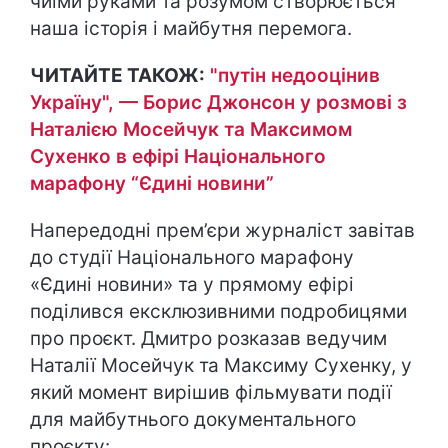
чиїми руками та розумом створюється
наша історія і майбутня перемога.
ЧИТАЙТЕ ТАКОЖ:
"путін недооцінив
Україну", — Борис Джонсон у розмові з
Наталією Мосейчук та Максимом
Сухенко в ефірі Національного
марафону “Єдині новини”
Напередодні прем’єри журналіст завітав
до студії Національного марафону
«Єдині новини» та у прямому ефірі
поділився ексклюзивними подробицями
про проєкт. Дмитро розказав ведучим
Наталії Мосейчук та Максиму Сухенку, у
який момент вирішив фільмувати події
для майбутнього документального
проєкту: