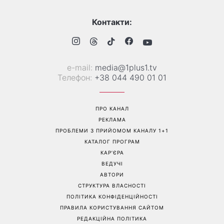
Українські зірки, які
На фронті загинув Олексій
приголомшили
Юков — пошуковець, який
схудненням: фото до і після
роками повертав тіла
загиблих воїнів
Перейти на повну версію сайту