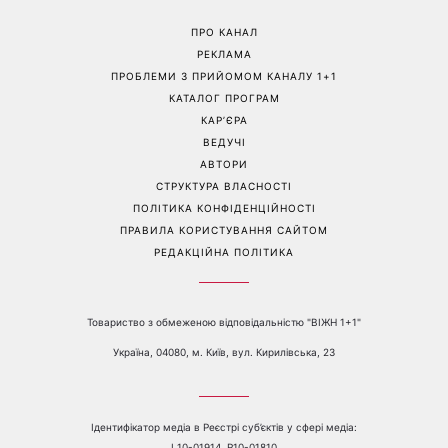
Софія Ротару нарешті
Коли немає кондиціонера:
показалася публіці: як зараз
3 прості способи
виглядає легендарна
охолодити квартиру в
співачка
спеку
Перейти на повну версію сайту
Контакти:
е-mail:
media@1plus1.tv
Телефон:
+38 044 490 01 01