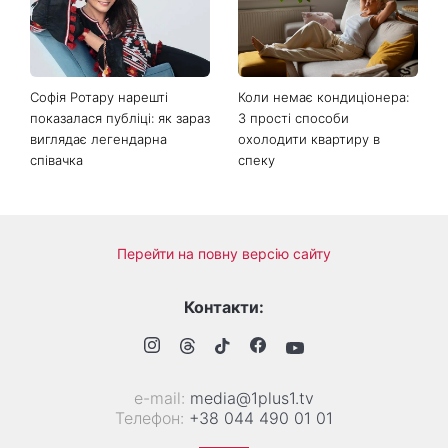
метеочутливих людей 8 і 9
друкувати персональну
серпня
інформацію в
розрахункових квитанціях