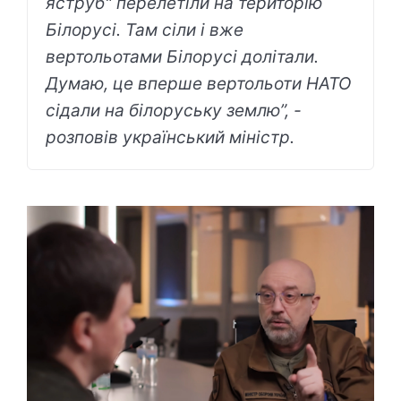
яструб" перелетіли на територію
Білорусі. Там сіли і вже
вертольотами Білорусі долітали.
Думаю, це вперше вертольоти НАТО
сідали на білоруську землю”, -
розповів український міністр.