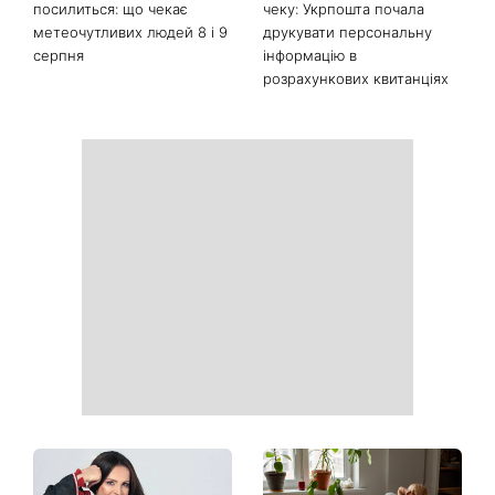
Її знову повернули у моду:
Почнеться час великих
ця куртка стане головним
звершень: три знаки
фаворитом осені 2026
китайського гороскопу,
для яких найближчі пів
року стануть переломними
На вихідних магнітна буря
Ваші дані можуть бути на
посилиться: що чекає
чеку: Укрпошта почала