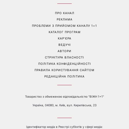
Більше не приховує кохану:
Гороскоп на 8 серпня для
Володимир Дантес вперше
всіх знаків зодіаку: кому
відкрито показався з новою
повернеться удача, а кому
обраницею
варто сказати «ні»
Перейти на повну версію сайту
Контакти:
е-mail:
media@1plus1.tv
Телефон:
+38 044 490 01 01