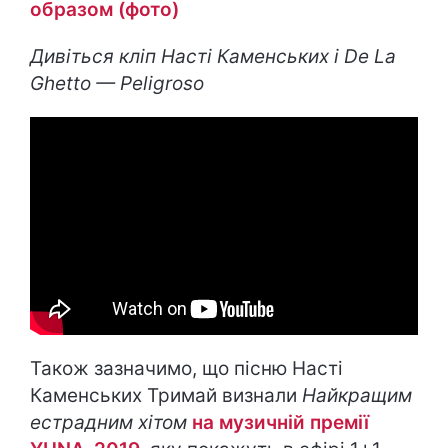
образом (фото)
Дивіться кліп
Насті Каменських і
De
La
Ghetto
—
Peligroso
Також зазначимо, що пісню Насті
Каменських Тримай визнали
Найкращим
естрадним хітом
на музичній премії