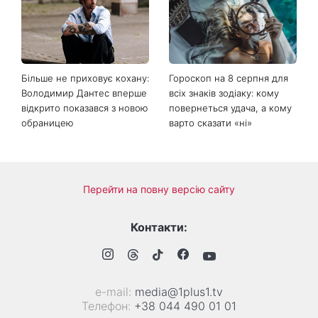
Коли немає кондиціонера:
Погода різко зміниться на
3 прості способи
вихідних: у яких областях
охолодити квартиру в
України вдарять зливи з
спеку
градом