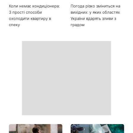
Останні новини
Ваші дані можуть бути на
Софія Ротару нарешті
чеку: Укрпошта почала
показалася публіці: як зараз
друкувати персональну
виглядає легендарна 79-
інформацію в
річна співачка
розрахункових квитанціях