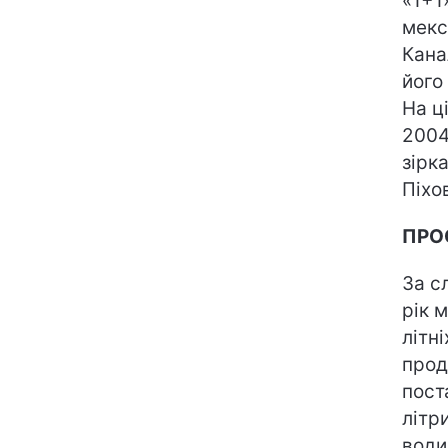
«1+1
мекс
Кана
його
На ц
2004
зірк
Піхо
ПРО
За с
рік 
літн
прод
пост
літр
води