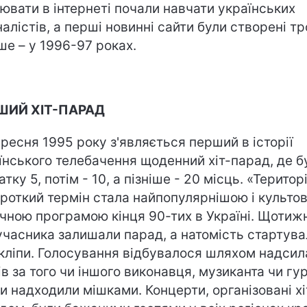
ювати в інтернеті почали навчати українських
алістів, а перші новинні сайти були створені тр
іше – у 1996-97 роках.
ШИЙ ХІТ-ПАРАД
ересня 1995 року з'являється перший в історії
їнського телебачення щоденний хіт-парад, де б
тку 5, потім - 10, а пізніше - 20 місць. «Територ
ороткий термін стала найпопулярнішою і культо
чною програмою кінця 90-тих в Україні. Щотиж
учасника залишали парад, а натомість стартува
 кліпи. Голосування відбувалося шляхом надси
ів за того чи іншого виконавця, музиканта чи гур
и надходили мішками. Концерти, організовані хі