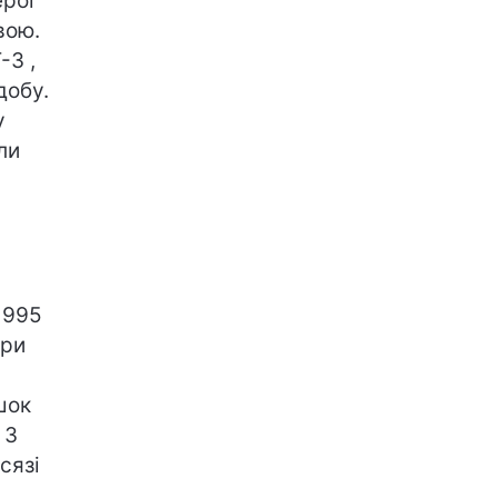
ерої
вою.
-3 ,
добу.
у
ли
1995
три
шок
 3
сязі