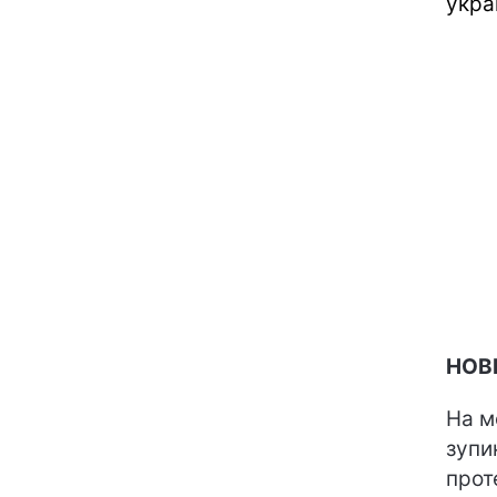
укра
НОВІ
На м
зупи
прот