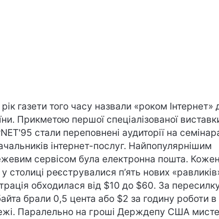
 рік газети того часу назвали «роком Інтернет» 
їни. Прикметою першої спеціалізованої виставк
rNET'95 стали переповнені аудиторії на семінар
ачальників інтернет-послуг. Найпопулярнішим
жевим сервісом була електронна пошта. Коже
 у столиці реєструвалися п’ять нових «равликів
трація обходилася від $10 до $60. За пересилку
байта брали 0,5 цента або $2 за годину роботи в
жі. Паралельно на гроші Держдепу США мист