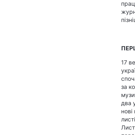
прац
журн
пізн
ПЕР
17 в
укра
споча
за к
музи
два 
нові
лист
Лист