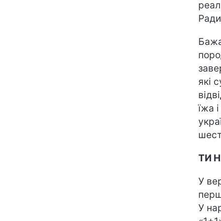
реал
Ради
Бажа
поро
заве
які 
відв
їжа 
укра
шест
ТИ 
У ве
перш
У на