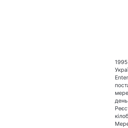
1995
Укра
Ente
пост
мере
день
Реєс
кіло
Мере