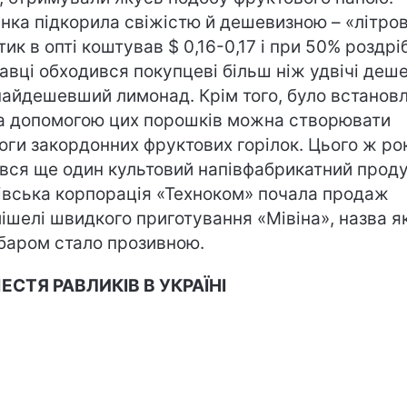
нка підкорила свіжістю й дешевизною – «літро
тик в опті коштував $ 0,16-0,17 і при 50% роздрі
авці обходився покупцеві більш ніж удвічі деш
найдешевший лимонад. Крім того, було встановл
а допомогою цих порошків можна створювати
оги закордонних фруктових горілок. Цього ж ро
ився ще один культовий напівфабрикатний проду
івська корпорація «Техноком» почала продаж
ішелі швидкого приготування «Мівіна», назва я
баром стало прозивною.
СТЯ РАВЛИКІВ В УКРАЇНІ