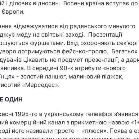
ій і ділових відносин. Восени країна вступає до
 Європи.
ння відмежуватися від радянського минулого
джує моду на світські заході. Презентації
ршуються фуршетами. Вхід охороняють сек’юріт
суворо дотримуються фейс-контролю. Багатьох
ідувачів цікавить не предмет презентації, а да
і випивка. В середині 90-х атрибути «нового
їнця» - золотий ланцюг, малиновий піджак,
исотий «Мерседес».
НЕ ОДИН
ресні 1995-го в українському телеефірі з’явився
ий комерційний канал з прикметною назвою «1+
роді його називали просто - «плюси». Поява в е