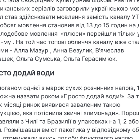
» стала своєрідним культурним шоком: навіть г
иканських серіалів заговорили українською мо
л став здійснювати мовлення замість каналу УТ
 обсяг мовлення становив від 13 до 15 годин на 
ілодобове мовлення «плюси» перейшли тільки 
-му . На той час топові обличчя каналу вже ста
ами - Алла Мазур , Анна Безулик, В'ячеслав
вшек, Ольга Сумська, Ольга Герасим'юк.
СТО ДОДАЙ ВОДИ
логаном однієї з марок сухих розчинних напоїв, 
можна назвати роком «Просто додай води!». За 
іх місяці ринок виявився заваленим такою
укцією, яка потіснила звичні «лимонади». Поро
авляли з Чилі та Бразилії в упаковках на 1, 2 або
и. Розмішавши вміст пакетика у відповідному об
, отримували якусь подобу фруктового напою.