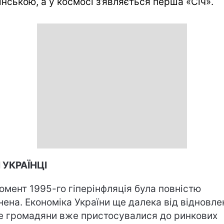
їнською, а у космосі з’являється перша «Січ».
 УКРАЇНЦІ
омент 1995-го гіперінфляція була повністю
нена. Економіка України ще далека від відновле
е громадяни вже пристосувалися до ринкових