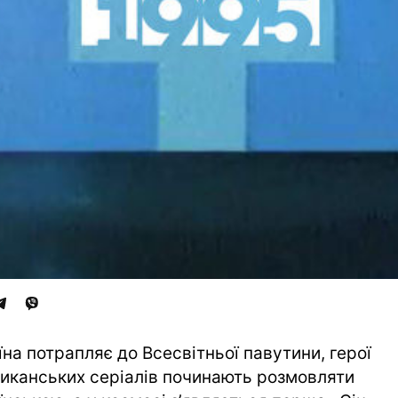
їна потрапляє до Всесвітньої павутини, герої
иканських серіалів починають розмовляти