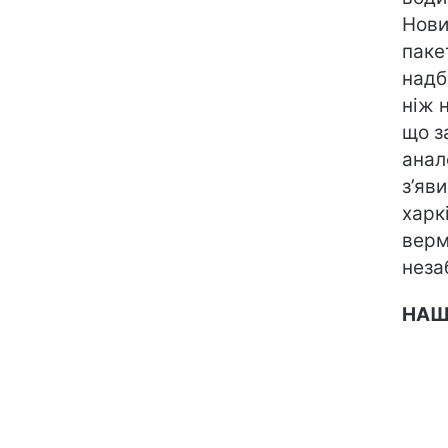
Нови
паке
надб
ніж 
що з
анал
з’яв
харк
верм
неза
НАШЕ