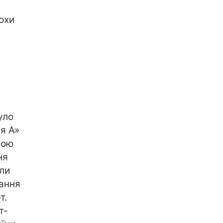
охи
уло
ія А»
вою
ня
ли
лання
т.
т-