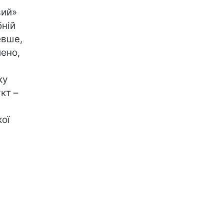
вий»
бній
евше,
ено,
ку
кт –
кої