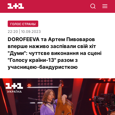
ГОЛОС СТРАНЫ
22:20 | 10.09.2023
DOROFEEVA та Артем Пивоваров
вперше наживо заспівали свій хіт
"Думи": чуттєве виконання на сцені
"Голосу країни-13" разом з
учасницею-бандуристкою