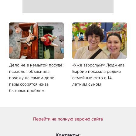
День ангела 9 августа:
Самый популярный летний
Пантелеймон, Николай и
салат: готовим «Зеленую
Сава среди именинников -
богиню»
почему в этот день стоит
совершить доброе дело