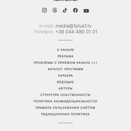
Дело не в немытой посуде:
«Уже взрослый»: Людмила
психолог объяснила,
Барбир показала редкие
почему на самом деле
семейные фото с 14-
пары ссорятся из-за
летним сыном
бытовых проблем
Перейти на полную версию сайта
Контакты: