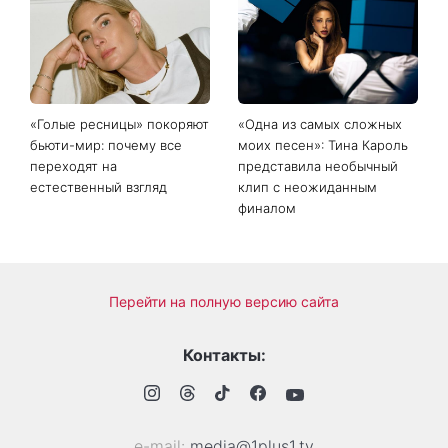
«Голые ресницы» покоряют
«Одна из самых сложных
бьюти-мир: почему все
моих песен»: Тина Кароль
переходят на
представила необычный
естественный взгляд
клип с неожиданным
финалом
Перейти на полную версию сайта
Контакты:
е-mail:
media@1plus1.tv