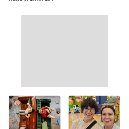
День ангела 9 августа:
Самый популярный летний
Пантелеймон, Николай и
салат: готовим «Зеленую
Сава среди именинников -
богиню»
почему в этот день стоит
совершить доброе дело