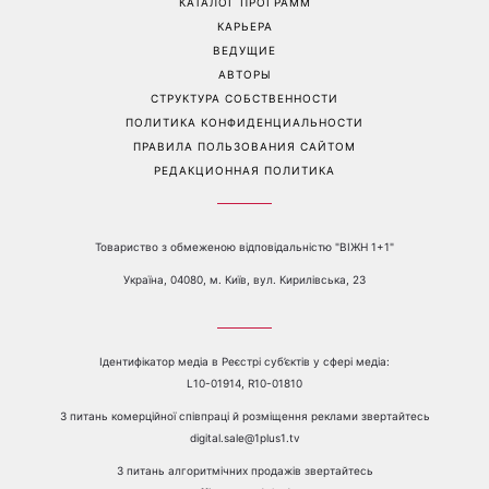
признанием, благодаря
переходят на
чему в свои 50 лет
естественный взгляд
выглядит так молодо
Перейти на полную версию сайта
Контакты:
е-mail:
media@1plus1.tv
Телефон:
+38 044 490 01 01
О КАНАЛЕ
РЕКЛАМА
ПРОБЛЕМЫ С ПРИЁМОМ КАНАЛА 1+1
КАТАЛОГ ПРОГРАММ