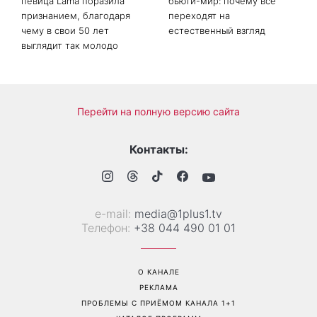
Не только генетика:
«Голые ресницы» покоряют
певица Lama поразила
бьюти-мир: почему все