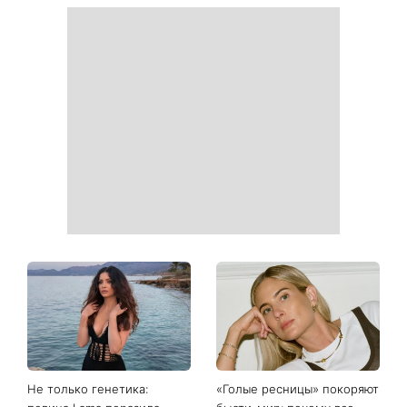
Гороскоп на 8 августа для
Коллаген после 30: 9
всех знаков зодиака: кому
продуктов, которые
вернется удача, а кому
помогают дольше
стоит сказать «нет»
сохранить молодость кожи
Как носить самую легкую
День ангела Николая 8
закрытую обувь этого лета:
августа: кто еще отмечает
3 стильных образа с
именины и какой будет
мокасинами
осень по приметкам