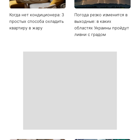
Последние новости
Ваши данные могут
София Ротару наконец-то
оказаться на чеке: Укрпочта
появилась на публике: как
начала печатать личную
сейчас выглядит
информацию в расчетных
легендарная 79-летняя
квитанциях
певица