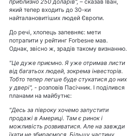
приблизно 250 доларів",
– сказав Іван,
який тепер входить до 30-ки
найталановитіших людей Європи.
До речі, хлопець запевняє: мети
потрапити у рейтинг Forbesне мав.
Однак, звісно ж, зрадів такому визнанню.
"Це дуже приємно. Я уже отримав листи
від багатьох людей, зокрема інвесторів.
Тобто тепер легше буде стукатися до них
у двері",
- розповів Пасічник. І поділився
планами на майбутнє:
"Десь за півроку хочемо запустити
продажі в Америці. Там є ринок і
можливість розвиватися. Але на завжди
їхати не збираємося. Більшу частину