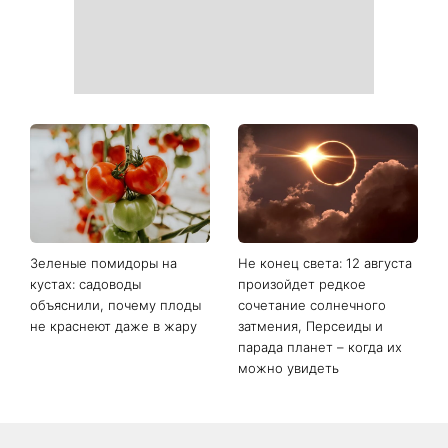
Зеленые помидоры на
Не конец света: 12 августа
кустах: садоводы
произойдет редкое
объяснили, почему плоды
сочетание солнечного
не краснеют даже в жару
затмения, Персеиды и
парада планет – когда их
можно увидеть