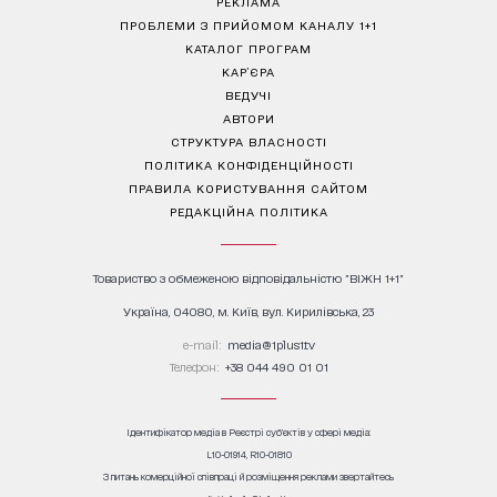
РЕКЛАМА
ПРОБЛЕМИ З ПРИЙОМОМ КАНАЛУ 1+1
КАТАЛОГ ПРОГРАМ
КАР’ЄРА
ВЕДУЧІ
АВТОРИ
СТРУКТУРА ВЛАСНОСТІ
ПОЛІТИКА КОНФІДЕНЦІЙНОСТІ
ПРАВИЛА КОРИСТУВАННЯ САЙТОМ
РЕДАКЦІЙНА ПОЛІТИКА
Товариство з обмеженою відповідальністю "ВІЖН 1+1"
Україна, 04080, м. Київ, вул. Кирилівська, 23
е-mail:
media@1plus1.tv
Телефон:
+38 044 490 01 01
Ідентифікатор медіа в Реєстрі суб’єктів у сфері медіа:
L10-01914, R10-01810
З питань комерційної співпраці й розміщення реклами звертайтесь