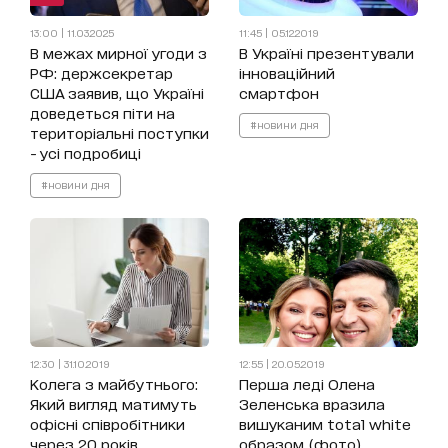
13:00 | 11.03.2025
11:45 | 05.12.2019
В межах мирної угоди з
В Україні презентували
РФ: держсекретар
інноваційний
США заявив, що Україні
смартфон
доведеться піти на
#новини дня
територіальні поступки
- усі подробиці
#новини дня
12:30 | 31.10.2019
12:55 | 20.05.2019
Колега з майбутнього:
Перша леді Олена
Який вигляд матимуть
Зеленська вразила
офісні співробітники
вишуканим total white
через 20 років
образом (фото)