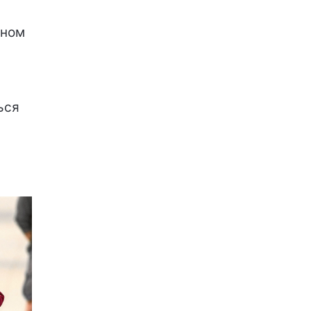
ьном
ься