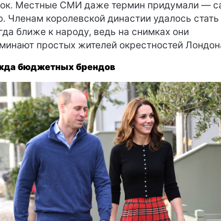
ок. Местные СМИ даже термин придумали — c
o. Членам королевской династии удалось стать
гда ближе к народу, ведь на снимках они
минают простых жителей окрестностей Лондон
жда бюджетных брендов