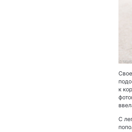
Свое
подо
к ко
фото
ввел
С ле
попо