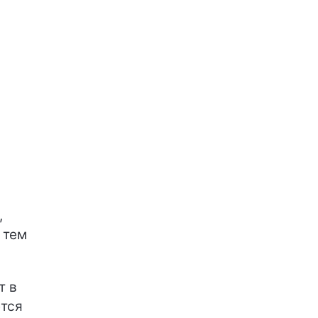
,
 тем
т в
ется