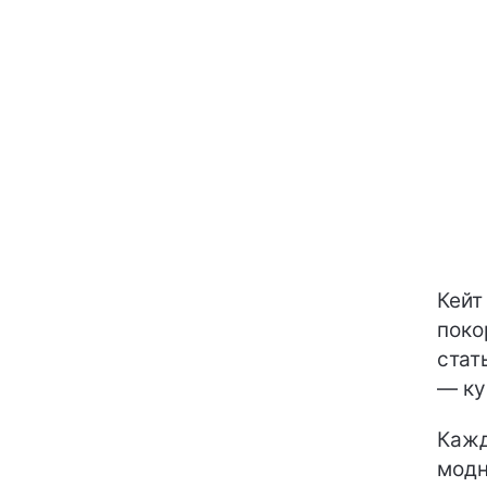
Кейт
поко
стат
— ку
Кажд
модн