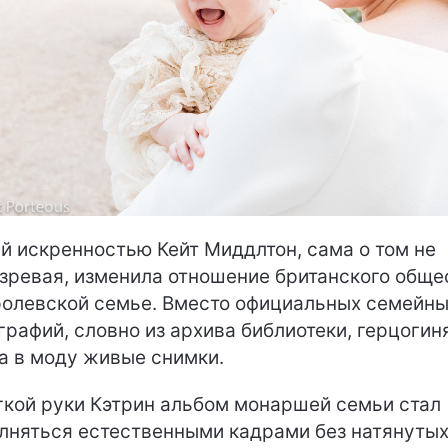
й искренностью Кейт Миддлтон, сама о том не
зревая, изменила отношение британского обще
ролевской семье. Вместо официальных семейн
графий, словно из архива библиотеки, герцогин
а в моду живые снимки.
гкой руки Кэтрин альбом монаршей семьи стал
лняться естественными кадрами без натянуты