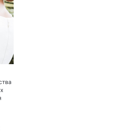
ства
ых
я
х