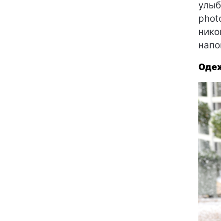
улыб
phot
нико
напо
Оде