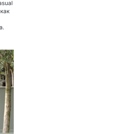
asual
 как
а.