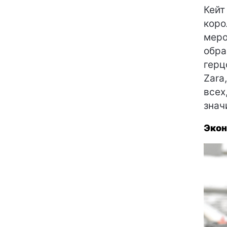
Кейт
коро
меро
обра
герц
Zara
всех
знач
Эко