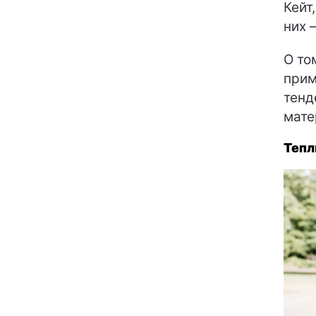
Кейт
них 
О то
прим
тенд
мате
Тепл