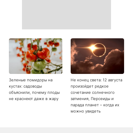
«Все хуже и хуже»: Надя
«Это был сюрприз»:
Дорофеева рассказала о
Соломия Витвицкая
проблемах со здоровьем
рассказала, как узнала о
беременности и как
отреагировал ее муж