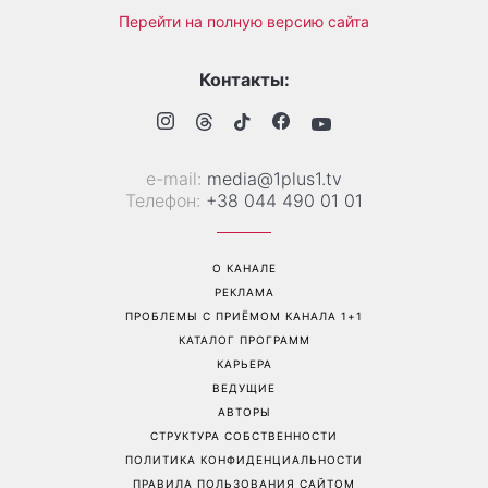
Зеленые помидоры на
Не конец света: 12 августа
кустах: садоводы
произойдет редкое
объяснили, почему плоды
сочетание солнечного
не краснеют даже в жару
затмения, Персеиды и
парада планет – когда их
можно увидеть