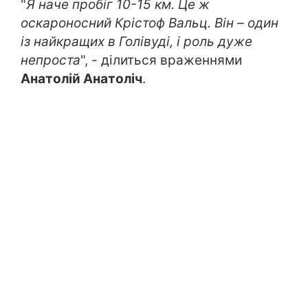
"
Я наче пробіг 10-15 км. Це ж
оскароносний Крістоф Вальц. Він – один
із найкращих в Голівуді, і роль дуже
непроста
", - ділиться враженнями
Анатолій Анатоліч
.