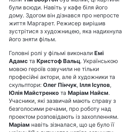
були всюди. Навіть у кафе біля його
дому. Здогом він дізнався про непросте
життя Маргарет. Режисер вирішив
зустрітися з художницею, яка надихнула
його зняти фільм.
Головні ролі у фільмі виконали
Емі
Адамс
та
Кристоф Вальц
. Українською
мовою героїв озвучили не тільки
професійні актори, але й художники та
скульптори:
Олег Пінчук
,
Ілля Ісупов
,
Юлія Майстренко
та
Маріам Найєм
.
Учасники, які зазвичай мають справу з
безголосими речами, про роботу над
проектом розповідають із захопленням.
Маріам
навіть зізналася, що це було її