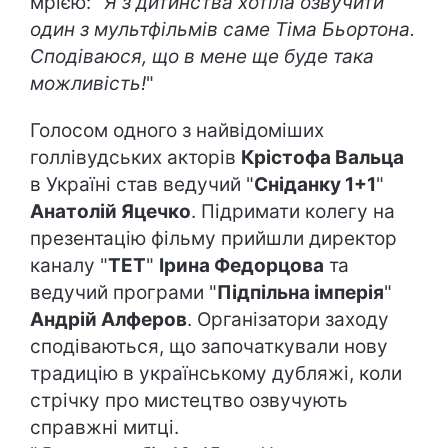
мрією: "
Я з дитинства хотіла озвучити
один з мультфільмів саме Тіма Бьортона.
Сподіваюся, що в мене ще буде така
можливість!
"
Голосом одного з найвідоміших
голлівудських акторів
Крістофа Вальца
в Україні став ведучий "
Сніданку 1+1
"
Анатолій Яцечко
. Підримати колегу на
презентацію фільму прийшли директор
каналу "
ТЕТ
"
Ірина Федорцова
та
ведучий програми "
Підпільна імперія
"
Андрій Алферов
. Організатори заходу
сподіваються, що започаткували нову
традицію в українському дубляжі, коли
стрічку про мистецтво озвучують
справжні митці.