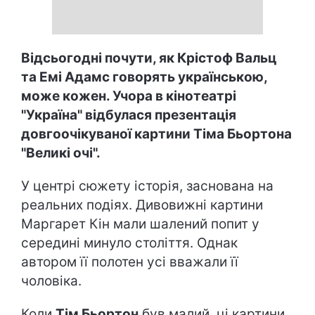
Відсьогодні почути, як Крістоф Вальц
та Емі Адамс говорять українською,
може кожен. Учора в кінотеатрі
"Україна" відбулася презентація
довгоочікуваної картини Тіма Бьортона
"Великі очі".
У центрі сюжету історія, заснована на
реальних подіях. Дивовижні картини
Маргарет Кін мали шалений попит у
середині минуло століття. Однак
автором її полотен усі вважали її
чоловіка.
Коли
Тім Бьортон
був малий, ці картини