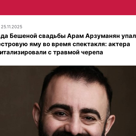
| 25.11.2025
зда Бешеной свадьбы Арам Арзуманян упал
стровую яму во время спектакля: актера
итализировали с травмой черепа