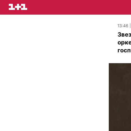
13:46 
Зве
орке
госп