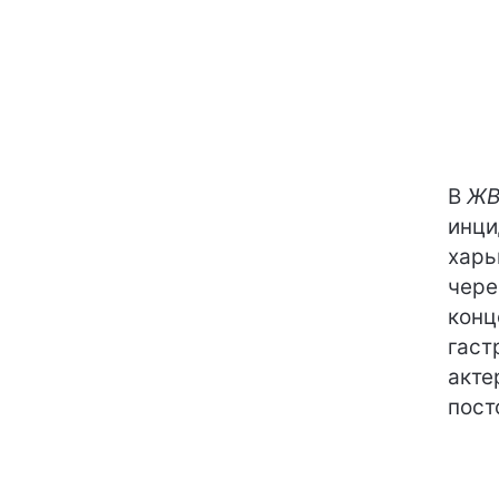
В
ЖВ
инци
харь
чере
конц
гаст
акте
пост