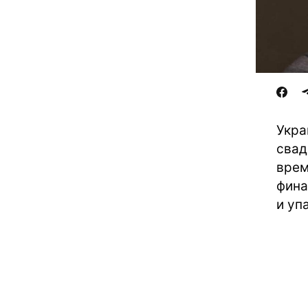
Укра
свад
врем
фина
и уп