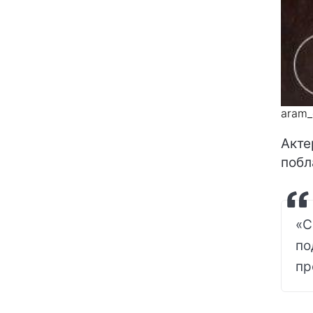
aram_
Акте
побл
«С
по
пр