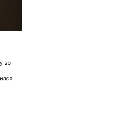
у во
пился