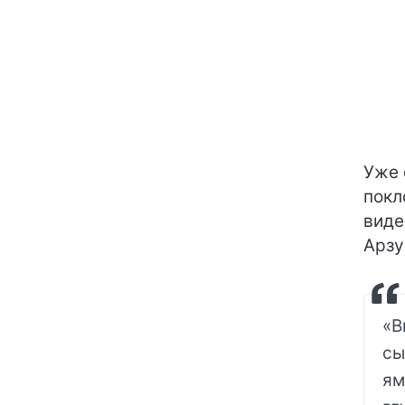
Уже 
покл
виде
Арзу
«В
сы
ям