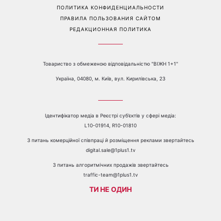
ПРОБЛЕМЫ С ПРИЁМОМ КАНАЛА 1+1
КАТАЛОГ ПРОГРАММ
КАРЬЕРА
ВЕДУЩИЕ
АВТОРЫ
СТРУКТУРА СОБСТВЕННОСТИ
ПОЛИТИКА КОНФИДЕНЦИАЛЬНОСТИ
ПРАВИЛА ПОЛЬЗОВАНИЯ САЙТОМ
РЕДАКЦИОННАЯ ПОЛИТИКА
Товариство з обмеженою відповідальністю "ВІЖН 1+1"
Україна, 04080, м. Київ, вул. Кирилівська, 23
Ідентифікатор медіа в Реєстрі суб’єктів у сфері медіа:
L10-01914, R10-01810
З питань комерційної співпраці й розміщення реклами звертайтесь
digital.sale@1plus1.tv