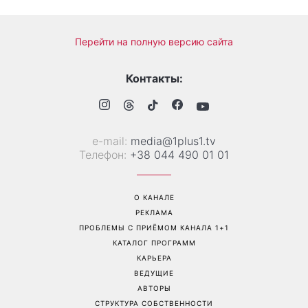
«Все хуже и хуже»: Надя
«Это был сюрприз»:
Дорофеева рассказала о
Соломия Витвицкая
проблемах со здоровьем
рассказала, как узнала о
беременности и как
отреагировал ее муж
Перейти на полную версию сайта
Контакты:
е-mail:
media@1plus1.tv
Телефон:
+38 044 490 01 01
О КАНАЛЕ
РЕКЛАМА