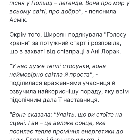
пісня у Польщі – легенда. Вона про мир у
всьому світі, про добро"
, - пояснила
Асмік.
Окрім того, Широян подякувала "Голосу
країни" за потужний старт і розповіла,
що в захваті від співпраці з Ані Лорак.
"У нас дуже теплі стосунки, вона
неймовірно світла й проста"
, -
поділилася враженнями учасниця й
озвучила найкориснішу пораду, яку всім
підопічним дала її наставниця.
"Вона сказала: "Уявіть, що ви стоїте на
сцені. І ви – це велике сонце, яке
посилає тепле проміння енергетики до
зали. Глядачі його отримують і