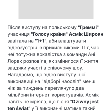
Після виступу на польському
"Греммі"
учасниця
"Голосу країни"
Асмік Широян
завітала на
"1+1"
, аби влаштувати
відеозустріч із прихильниками. Під час
неї потужна вокалістка з команди Ані
Лорак розповіла, як змінилося її життя
завдяки участі в співочому шоу.
Нагадаємо, що відео виступу цієї
виконавиці на "відборі наосліп" менш
ніж за тиждень переглянуло два
мільйони інтернет-користувачів. Асмік
навіть не мріяла, що пісня
"Dziwny jest
ten świat"
у її виконанні матиме такий