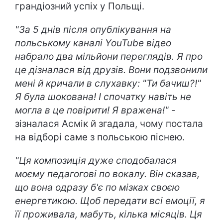
грандіозний успіх у Польщі.
"За 5 днів після опублікування на
польському каналі YouTube відео
набрало два мільйони переглядів. Я про
це дізналася від друзів. Вони подзвонили
мені й кричали в слухавку: "Ти бачиш?!"
Я була шокована! І спочатку навіть не
могла в це повірити! Я вражена!"
-
зізналася Асмік й згадала, чому постала
на відборі саме з польською піснею.
"Ця композиція дуже сподобалася
моєму педагогові по вокалу. Він сказав,
що вона одразу б'є по мізках своєю
енергетикою. Щоб передати всі емоції, я
її проживала, мабуть, кілька місяців. Ця