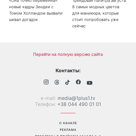
«Она точно беременна»:
Трендовая палитра августа:
новые кадры Зендеи с
8 самых модных цветов
Томом Холландом вызвали
для маникюра, которые
шквал догадок
стоит попробовать уже
сейчас
Перейти на полную версию сайта
Контакты:
е-mail:
media@1plus1.tv
Телефон:
+38 044 490 01 01
О КАНАЛЕ
РЕКЛАМА