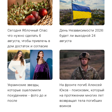
Сегодня Яблочный Спас:
День Независимости 2026:
что нужно сделать 6
будет ли выходной 24
августа, чтобы привлечь в
августа
дом достаток и согласие
Украинские звезды,
На фронте погиб Алексей
которые ошеломили
Юков - поисковик, который
похудением - фото до и
на протяжении многих лет
после
возвращал тела погибших
воинов