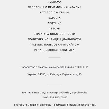
Дело не в немытой посуде:
«Уже взрослый»: Людмила
психолог объяснила,
Барбир показала редкие
почему на самом деле
семейные фото с 14-
пары ссорятся из-за
летним сыном
бытовых проблем
Перейти на полную версию сайта
Контакты:
е-mail:
media@1plus1.tv
Телефон:
+38 044 490 01 01
О КАНАЛЕ
РЕКЛАМА