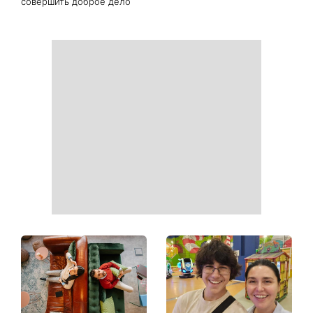
Белые кроссовки снова
Гороскоп на 9 августа для
станут как новые: два
всех знаков зодиака: день
простых продукта из кухни
решений, которые больше
легко устранят пятна и
нельзя откладывать
неприятный запах
День ангела 9 августа:
Самый популярный летний
Пантелеймон, Николай и
салат: готовим «Зеленую
Сава среди именинников -
богиню»
почему в этот день стоит
совершить доброе дело