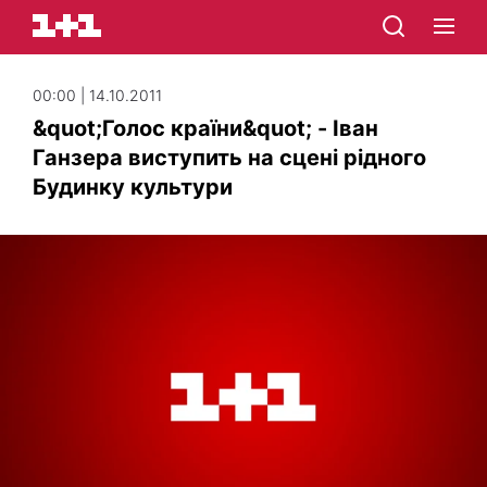
00:00 | 14.10.2011
&quot;Голос країни&quot; - Іван
Ганзера виступить на сцені рідного
Будинку культури