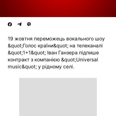
19 жовтня переможець вокального шоу
&quot;Голос країни&quot; на телеканалі
&quot;1+1&quot; Іван Ганзера підпише
контракт з компанією &quot;Universal
music&quot; у рідному селі.