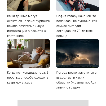
Ваши данные могут
София Ротару наконец-то
оказаться на чеке: Укрпочта
появилась на публике: как
начала печатать личную
сейчас выглядит
информацию в расчетных
легендарная 79-летняя
квитанциях
певица
Когда нет кондиционера: 3
Погода резко изменится в
простых способа охладить
выходные: в каких
квартиру в жару
областях Украины пройдут
ливни с градом